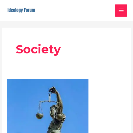
Skip
MAI
to
MEN
content
Post
pagination
Society
对
毛
泽
东
思
想
的