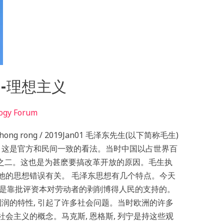
-理想主义
logy Forum
g rong / 2019Jan01 毛泽东先生(以下简称毛生)
。这是官方和民间一致的看法。当时中国以占世界百
分之二。这也是为甚麽要搞改革开放的原因。毛生执
和他的思想错误有关。 毛泽东思想有几个特点。今天
,他是靠批评资本对劳动者的剥削博得人民的支持的。
润的特性, 引起了许多社会问题。当时欧洲的许多
社会主义的概念。马克斯, 恩格斯, 列宁是持这些观