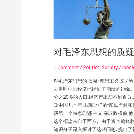
泽
东
思
想
的
质
对毛泽东思想的质疑
疑-
理
1 Comment
/
Politics
,
Society
/
ideo
想
主
对毛泽东思想的 质疑-理想主义 文 / Whon
义
去世时中国经济已经到了崩溃的边缘
分之20多的人口,经济产出却不到百
政中国几十年,出现这样的情况,当然
谈第一个特点:理想主义 夺取政权前
这个概念来自于西方。由于资本追逐利
知识分子深入探讨了这些问题, 提出了