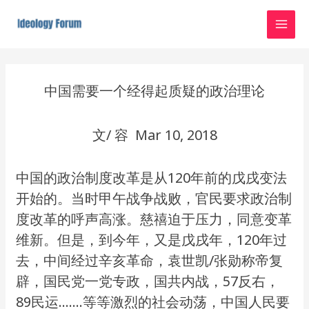
Skip
MAI
to
MEN
content
Post
navigation
中国需要一个经得起质疑的政治理论
文/ 容 Mar 10, 2018
中国的政治制度改革是从120年前的戊戌变法
开始的。当时甲午战争战败，官民要求政治制
度改革的呼声高涨。慈禧迫于压力，同意变革
维新。但是，到今年，又是戊戌年，120年过
去，中间经过辛亥革命，袁世凯/张勋称帝复
辟，国民党一党专政，国共内战，57反右，
89民运…….等等激烈的社会动荡，中国人民要