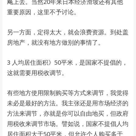
飚上去。当然20年来⽇本经济滑坡还有其他
重要原因，这⾥不予讨论。
另⼀⽅⾯，定得太⼤，就会浪费资源。到处盖
房地产，就没有地⽅做别的事情了。
3 ⼈均居住⾯积》50平⽶，是国家不提倡的，
这就需要⽤税收调节。
有些地⽅使⽤限制购买等⽅式来调节，我觉得
未必是最好的⽅法。我主张还是⽤市场经济的
⽅法来调节，亦就是你可以⾃由地买，但政府
⽤税收来调节市场。譬如说，国家不提倡⼈均
居住⾯积⼤于50平⽶，但允许个⼈购买多于