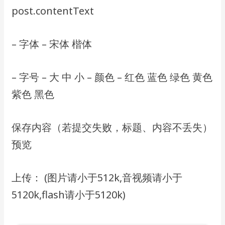
post.contentText
– 字体 – 宋体 楷体
– 字号 – ⼤ 中 ⼩ – 颜⾊ – 红⾊ 蓝⾊ 绿⾊ ⻩⾊
紫⾊ ⿊⾊
保存内容（若提交失败，标题、内容不丢失）
预览
上传： (图⽚请⼩于512k,⾳视频请⼩于
5120k,flash请⼩于5120k)