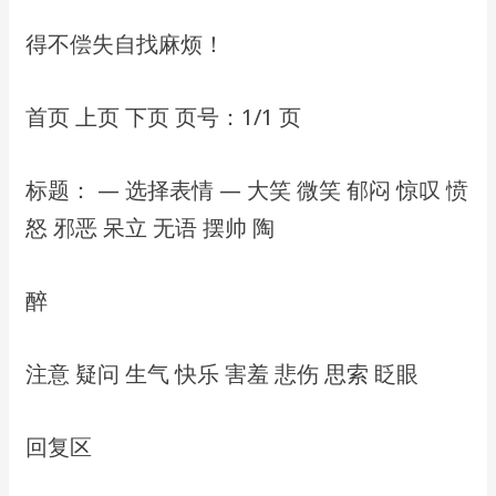
得不偿失⾃找麻烦！
⾸⻚ 上⻚ 下⻚ ⻚号：1/1 ⻚
标题： — 选择表情 — ⼤笑 微笑 郁闷 惊叹 愤
怒 邪恶 呆⽴ ⽆语 摆帅 陶
醉
注意 疑问 ⽣⽓ 快乐 害羞 悲伤 思索 眨眼
回复区