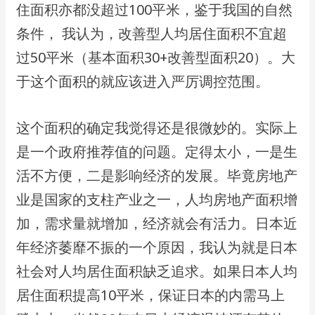
住⾯积亦都没超过100平⽶，鉴于我国的⾃然
条件， 我认为，改善型⼈均居住⾯积不宜超
过50平⽶（基本⾯积30+改善型⾯积20）。⼤
于这个⾯积的就应该进⼊严厉调控范围。
这个⾯积的确定我觉得还是很微妙的。实际上
是⼀个政府推荐值的问题。定得太⼩，⼀是⽣
活不⽅便，⼆是影响经济的发展。毕竟房地产
业是国家的⽀柱产业之⼀，⼈均房地产⾯积增
加，需求量就增加，经济就会有活⼒。⽇本近
年经济萎靡不振的⼀个原因，我认为就是⽇本
社会对⼈均居住⾯积缺乏追求。如果⽇本⼈均
居住⾯积提⾼10平⽶，保证⽇本的内需⻢上