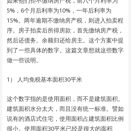
如果他们拒不缴纳房产税，前六个⽉利率为
5%，6个⽉后利率为10%，⼀年后利率为
15%。两年逾期不缴纳房产税，则进⼊拍卖程
序。房⼦拍卖后所得房款，⾸先缴纳房产税，
然后还债务。余额归还给房主。这个⽅案中提
到了⼀些具体的数字。这篇⽂章想就这些数字
做⼀些说明。
1） ⼈均免税基本⾯积30平⽶
这个数字指的是使⽤⾯积，⽽不是建筑⾯积。
建筑⾯积⽔分太⼤，⽽且没有统⼀标准。譬如
说有的酒店式住宅，使⽤⾯积占建筑⾯积⽐例
很⼩。使⽤⾯积30平⽶已经是很⼤的⾯积