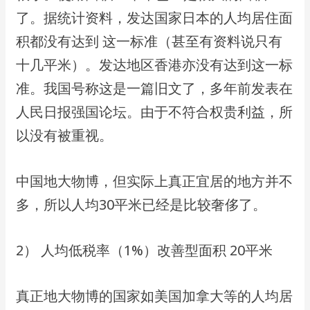
了。据统计资料，发达国家⽇本的⼈均居住⾯
积都没有达到 这⼀标准（甚⾄有资料说只有
⼗⼏平⽶）。发达地区⾹港亦没有达到这⼀标
准。我国号称这是⼀篇旧⽂了，多年前发表在
⼈⺠⽇报强国论坛。由于不符合权贵利益，所
以没有被重视。
中国地⼤物博，但实际上真正宜居的地⽅并不
多，所以⼈均30平⽶已经是⽐较奢侈了。
2） ⼈均低税率（1%）改善型⾯积 20平⽶
真正地⼤物博的国家如美国加拿⼤等的⼈均居