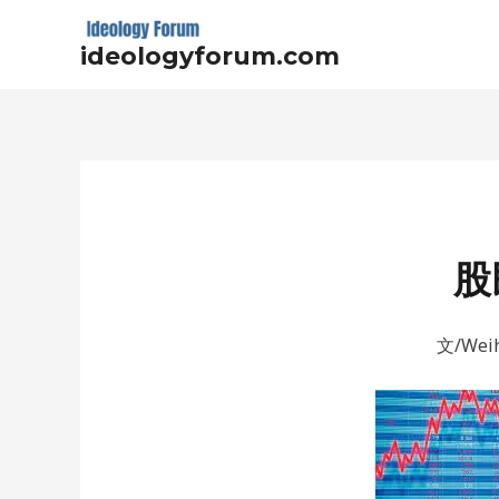
Skip
to
ideologyforum.com
content
Post
navigation
股
文/Weih