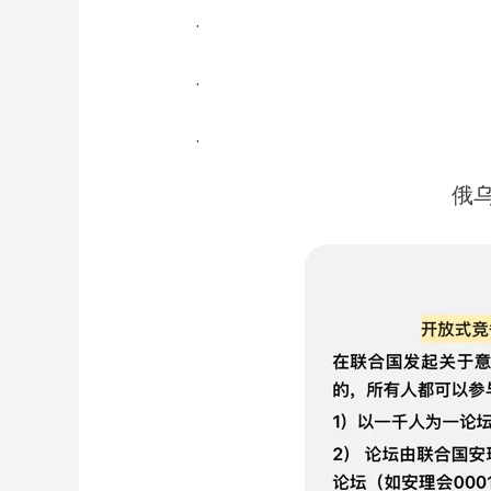
.
.
.
俄