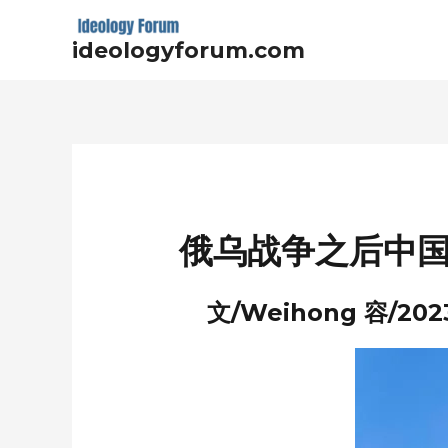
Skip
to
ideologyforum.com
content
Post
navigation
俄乌战争之后中
文/Weihong 容/202