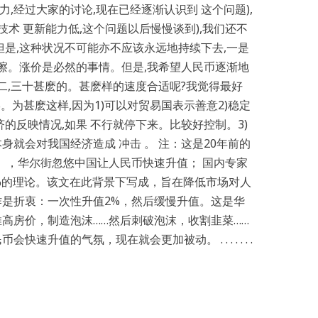
力,经过大家的讨论,现在已经逐渐认识到 这个问题),
技术 更新能力低,这个问题以后慢慢谈到),我们还不
但是,这种状况不可能亦不应该永远地持续下去,一是
摩擦。涨价是必然的事情。但是,我希望人民币逐渐地
二,三十甚麽的。甚麽样的速度合适呢?我觉得最好
。为甚麽这样,因为1)可以对贸易国表示善意2)稳定
的反映情况,如果 不行就停下来。比较好控制。3)
就会对我国经济造成 冲击 。 注：这是20年前的
），华尔街忽悠中国让人民币快速升值； 国内专家
%的理论。该文在此背景下写成，旨在降低市场对人
是折衷：一次性升值2%，然后缓慢升值。这是华
高房价，制造泡沫……然后刺破泡沫，收割韭菜……
升值的气氛，现在就会更加被动。 . . . . . . .