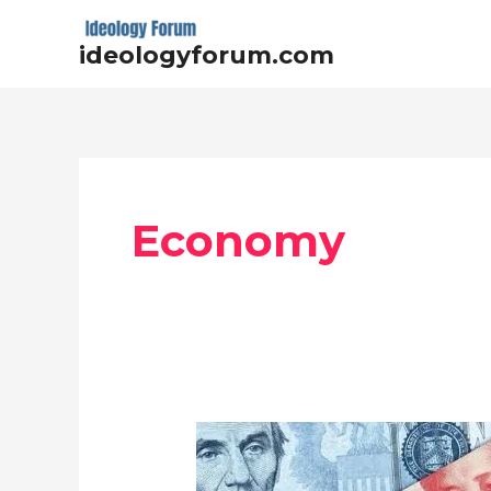
Skip
to
ideologyforum.com
content
Post
pagination
Economy
人
民