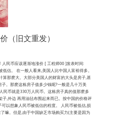
涨价（旧文重发）
容 人民币应该逐渐地涨价 [ 工程师00 ]发表时间:
币确实有些被低估。 在一般人看来,美国人比中国人富裕得多。
率计算那麽大。大部分美国人的财富的大头是房子,甚
房子。那麽这栋房子值多少钱呢?一般是几十万美
成人民币就是330万人民币。这栋房子真的值那麽多
架子,外边 再用油毡布围起来而已。按中国的价格评
子可以想象人民币被低估的程度。 人民币被低估,损
了嘛。但是,由于中国缺乏市场购买力(主要是因为