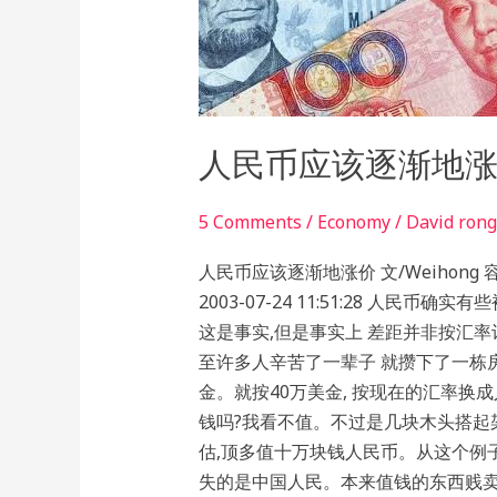
币
应
该
逐
渐
地
人民币应该逐渐地
涨
价
5 Comments
/
Economy
/
David rong
（旧
人民币应该逐渐地涨价 文/Weihong 
文
2003-07-24 11:51:28 人民
重
这是事实,但是事实上 差距并非按汇
发）
至许多人辛苦了一辈子 就攒下了一栋
金。就按40万美金, 按现在的汇率换
钱吗?我看不值。不过是几块木头搭起
估,顶多值十万块钱人民币。从这个例
失的是中国人民。本来值钱的东西贱卖