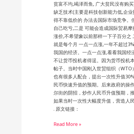
贫富不均,竭泽而鱼, 广大贫民没有购买
缺乏技术(主要是科技创新能力低,企业
得不靠低价的 办法去国际市场竞争。
自己吃亏,二是 可能会造成国际贸易
涨价,不希望象以前那样一下子百分之 
就是每个月 一点一点涨,一年不超过3%
我国的经济。一点一点涨,看看我国经济
不让货币投机者得逞。因为货币投机本身
帖子。当时中国刚入世贸组织（WTO
也有很多人配合，提出一次性升值30
民币快速升值的预期。后来政府的操作
尔街的阴招，炒作人民币升值预期，推
如果当时一次性大幅度升值，营造人民币会快速
. 原文链接：
Read More »