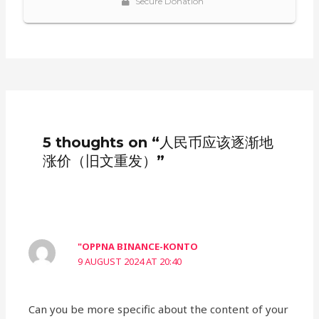
5 thoughts on “人民币应该逐渐地
涨价（旧文重发）”
"OPPNA BINANCE-KONTO
9 AUGUST 2024 AT 20:40
Can you be more specific about the content of your