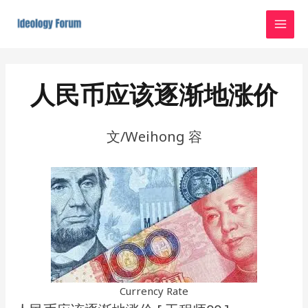
Skip
MAI
to
MEN
content
Post
navigation
人民币应该逐渐地涨价
文/Weihong 容
Currency Rate