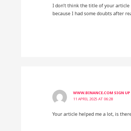
I don’t think the title of your articl
because I had some doubts after rea
WWW.BINANCE.COM SIGN UP
11 APRIL 2025 AT 06:28
Your article helped me a lot, is the