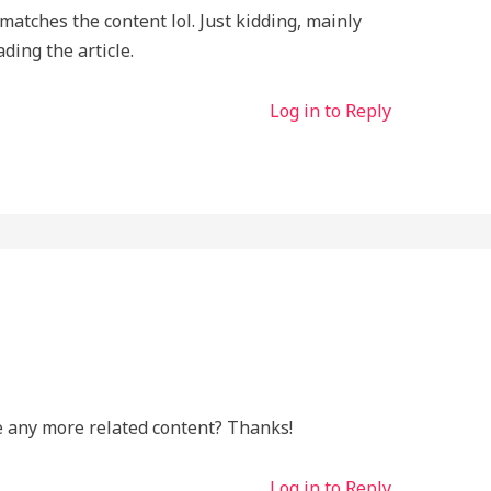
e matches the content lol. Just kidding, mainly
ding the article.
Log in to Reply
re any more related content? Thanks!
Log in to Reply