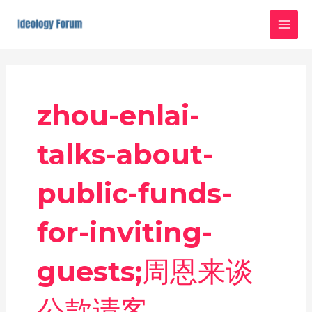
Skip
MAI
to
MEN
content
zhou-enlai-
talks-about-
public-funds-
for-inviting-
guests;周恩来谈
公款请客