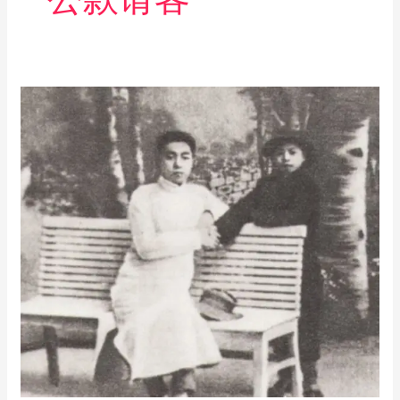
周
恩
来
谈
公
款
请
客