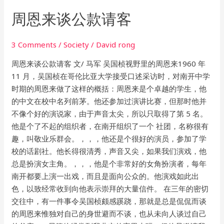
周恩来谈公款请客
3 Comments
/
Society
/
David rong
周恩来谈公款请客 文/ 马军 吴国桢视野里的周恩来1960 年
11 月，吴国桢在哥伦比亚大学接受口述采访时，对南开中学
时期的周恩来做了这样的概括：周恩来是个卓越的学生，他
的中文在校中名列前茅。他还参加过演讲比赛，但那时他并
不像个好的演说家，由于声音太尖，所以只取得了第 5 名。
他是个了不起的组织者，在南开组织了一个 社团，名称很有
趣，叫敬业乐群会。，，，他还是个很好的演员，参加了学
校的话剧社。他长得很清秀，声音又尖，如果我们演戏，他
总是扮演女主角。，，，他是个非常好的女角扮演者，每年
南开都要上演一出戏，而且是面向公众的。他演戏如此出
色，以致经常收到向他表示崇拜的大量信件。 在三年的密切
交往中，有一件事令吴国桢颇感蹊跷，那就是总是侃侃而谈
的周恩来惟独对自己的身世避而不谈，也从未向人谈过自己