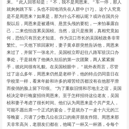
来。 ” 此人回答却是： “ 不，我不是周恩来。 ” 车一停，那人
就匆匆跳下车，头也不回地消失在人群中 [17] 。这个人究竟
是不是周恩来？如果是，那为什么不相认呢？或许在国共分
裂以后，周恩来是被通缉、悬赏头颅的要犯，一来怕暴露自
己，二来也怕连累吴国桢。当然，这只是推测，真相究竟如
何，恐怕只有历史才知道。 作为汉口市长的吴国桢政务非常
繁忙。一天他下班回家时，妻子黄卓群突然告诉他，周恩来
来过了，并留下一张名片。吴国桢立即赶往八路军驻汉口办
事处，于是就有了他俩久别后的第一次团聚，两人紧紧握
手，彼此间很有礼貌。在吴国桢眼中， “ 就外表而言，尽管
过了这么多年，周恩来仍然是老样子，他的特点仍同昔日在
学校里一样，看来年龄和许多的艰苦经历都没有在他那平滑
而俊俏的脸上留下印痕。 ”为了重叙旧情和尽地主之谊，吴国
桢决定举行晚宴招待周恩来。至于怎样招待这位老友，吴国
桢和妻子考虑了很长时间。他们认为周恩来是个共产党人，
可能不愿出席一个正式的宴会，于是就办了一桌十六元的三
等晚宴，只请了少数几位在汉口的南开朋友作陪。周恩来那
天非常高兴，老朋友们都在，他喝了一杯又一杯酒，令每个