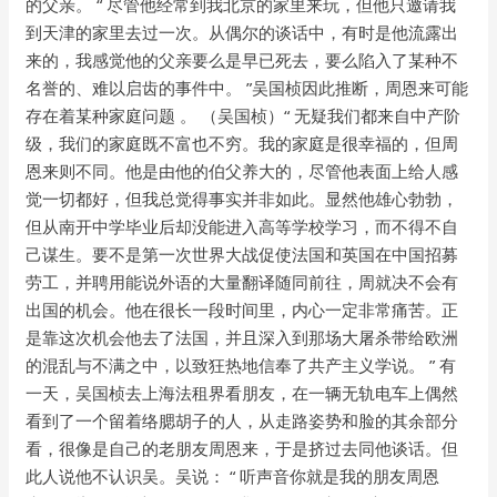
的父亲。 “ 尽管他经常到我北京的家里来玩，但他只邀请我
到天津的家里去过一次。从偶尔的谈话中，有时是他流露出
来的，我感觉他的父亲要么是早已死去，要么陷入了某种不
名誉的、难以启齿的事件中。 ”吴国桢因此推断，周恩来可能
存在着某种家庭问题 。 （吴国桢）“ 无疑我们都来自中产阶
级，我们的家庭既不富也不穷。我的家庭是很幸福的，但周
恩来则不同。他是由他的伯父养大的，尽管他表面上给人感
觉一切都好，但我总觉得事实并非如此。显然他雄心勃勃，
但从南开中学毕业后却没能进入高等学校学习，而不得不自
己谋生。要不是第一次世界大战促使法国和英国在中国招募
劳工，并聘用能说外语的大量翻译随同前往，周就决不会有
出国的机会。他在很长一段时间里，内心一定非常痛苦。正
是靠这次机会他去了法国，并且深入到那场大屠杀带给欧洲
的混乱与不满之中，以致狂热地信奉了共产主义学说。 ” 有
一天，吴国桢去上海法租界看朋友，在一辆无轨电车上偶然
看到了一个留着络腮胡子的人，从走路姿势和脸的其余部分
看，很像是自己的老朋友周恩来，于是挤过去同他谈话。但
此人说他不认识吴。吴说： “ 听声音你就是我的朋友周恩