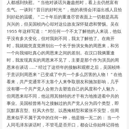
人都感到快慰。 “ 当他对谈话兴趣盎然时，看上去仍然富有
生气。一谈到 “ 昔日的好时光 ” ，他的表情会洋溢出感人且恰
到好处的温暖。 ” 二十年后的重逢尽管表面上一切都是高高
兴兴的，但吴国桢内心却对这位故友深怀疑虑和警惕。吴在
1955 年这样写道： “ 对任何一个不太了解他的人来说，他似
乎没有多大变化，但对我则不同，我太了解他了。在南开
时，我就能凭直觉辨别出一个长于扮演女角的周恩来，和另
一个向我倾吐真心的周恩来之间的差别。在汉口我俩重逢
时，我发现真实的周恩来不见了，主要是那个作为演员的周
恩来在谈话 ……” 经过了这些年的接触和观察之后，吴国桢终
于意识到周恩来 “ 已变成了中共一个多么厉害的人物！ ” 在他
看来，共产党通常不太靠个人来争取朋友和施加影响，几乎
没有哪一个共产党人会努力去塑造自己的风度和个人魅力，
但周恩来却不同，他运用其独特的才干有力地推进着中共的
事业。吴国桢曾将与之接触过的共产党人分为四个类型，即
沉默寡言型、狂风大作型、以愚掩精型和紧张不安型，但周
恩来似乎不属于其中的任何一种，他是独一无二的： 当一个
人同毛泽东谈话时，不管毛是否开口，都会让你始终记得他