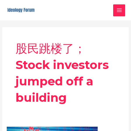
Skip
MAI
to
MEN
content
股民跳楼了；
Stock investors
jumped off a
building
股