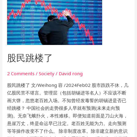
民
跳
楼
了
股民跳楼了
2 Comments
/
Society
/
David rong
股民跳楼了 文/Weihong 容 /2024Feb02 股市跌跌不休，几
亿股民苦不堪言。管理层（包括胡锡进等名人）不应该不断
画大饼，忽悠老百姓入场。不知曾经发毒誓的胡锡进是否已
经跳楼？ 中国社会的走势很多人早就有预测(未来走向预
测)。无奈飞蛾扑火，本性难移。即便知道前面是刀山火海，
悬崖万丈，终是命运早已注定。老百姓无能为力。走向预测
等等操作改变不了什么。 除非制度改革。除非建立新的意识