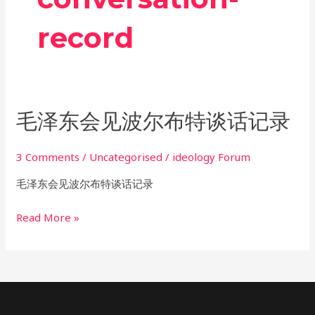
record
毛
毛泽东会见波尔布特谈话记录
泽
东
3 Comments
/
Uncategorised
/
ideology Forum
会
毛泽东会见波尔布特谈话记录
见
波
Read More »
尔
布
特
谈
话
记