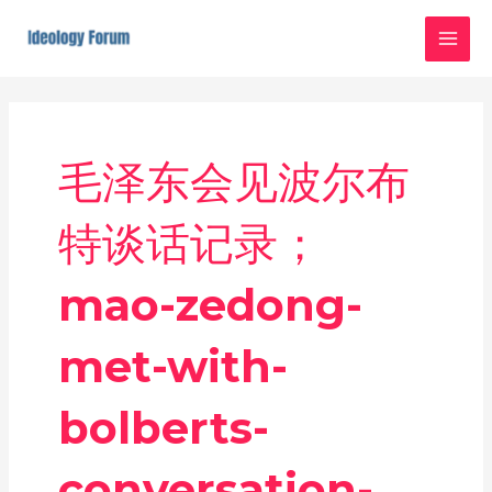
Skip
MAI
to
MEN
content
毛泽东会见波尔布
特谈话记录；
mao-zedong-
met-with-
bolberts-
conversation-