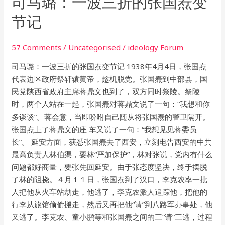
司马璐：一波三折的张国焘变
马
节记
璐：
一
57 Comments
/
Uncategorised
/
ideology Forum
波
三
司马璐：一波三折的张国焘变节记 1938年4月4日，张国焘
折
代表边区政府祭轩辕黄帝，趁机脱党。张国焘到中部县，国
的
民党陕西省政府主席蒋鼎文也到了，双方同时祭陵。祭陵
张
时，两个人站在一起，张国焘对蒋鼎文说了一句：“我想和你
国
多谈谈”。蒋会意，当即吩咐自己随从将张国焘的警卫隔开。
焘
张国焘上了蒋鼎文的座 车又说了一句：“我想见见蒋委员
变
长”。 延安方面，获悉张国焘去了西安，立刻电告西安的中共
节
最高负责人林伯渠，要林“严加保护”，林对张说，党内有什么
记
问题都好商量，要张先回延安。由于张态度坚决，终于摆脱
了林的阻挠。４月１１日，张国焘到了汉口，李克农率一批
人把他从火车站劫走，他逃了，李克农派人追踪他，把他的
行李从旅馆偷偷搬走，然后又再把他“请”到八路军办事处，他
又逃了。李克农、童小鹏等和张国焘之间的三“请”三逃，过程