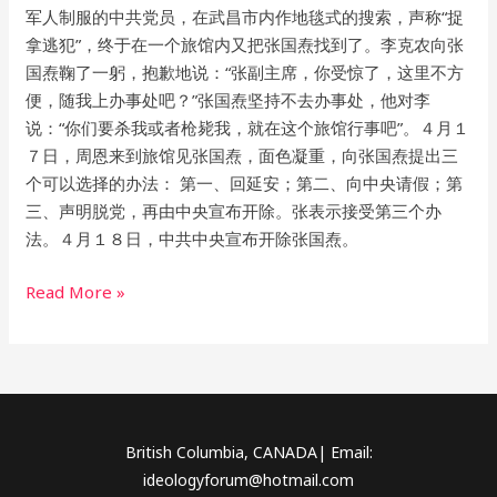
军人制服的中共党员，在武昌市内作地毯式的搜索，声称“捉
拿逃犯”，终于在一个旅馆内又把张国焘找到了。李克农向张
国焘鞠了一躬，抱歉地说：“张副主席，你受惊了，这里不方
便，随我上办事处吧？”张国焘坚持不去办事处，他对李
说：“你们要杀我或者枪毙我，就在这个旅馆行事吧”。４月１
７日，周恩来到旅馆见张国焘，面色凝重，向张国焘提出三
个可以选择的办法： 第一、回延安；第二、向中央请假；第
三、声明脱党，再由中央宣布开除。张表示接受第三个办
法。４月１８日，中共中央宣布开除张国焘。
Read More »
British Columbia, CANADA| Email:
ideologyforum@hotmail.com