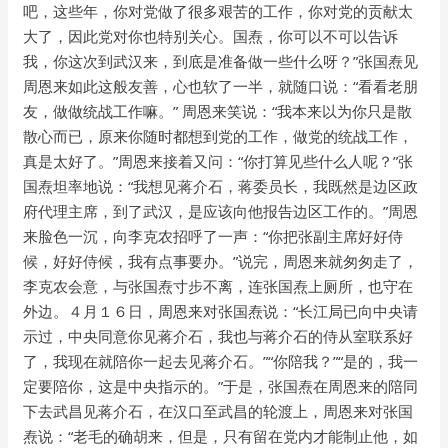
吧，这些年，你对党做了很多艰苦的工作，你对党的贡献太
大了，因此党对你也特别关心。国焘，你可以不可以告诉
我，你这次到武汉来，到底是准备做一些什么呀？”张国焘见
周恩来如此这般友善，心也软了一半，就随口说：“看看老朋
友，做做统战工作嘛。” 周恩来笑说：“我本来以为你只是散
散心而已，原来你随时都想到党的工作，做党的统战工作，
真是太好了。”周恩来接着又问：“你打算见些什么人呢？”张
国焘坦率地说：“我想见蒋介石，蒋委员长，我既然是边区政
府代理主席，到了武汉，是应该向他报告边区工作的。”周恩
来脸色一沉，向李克农招呼了一声：“你把张副主席好好侍
候，好好侍候，我有点事要办。”说完，周恩来就匆匆走了，
李克农会意，与张国焘寸步不离，连张国焘上厕所，也守在
外边。４月１６日，周恩来对张国焘说：“长江局已向中央请
示过，中央同意你见蒋介石，我也与蒋介石的侍从室联系好
了，我现在就陪你一起去见蒋介石。”“你陪我？”“是的，我一
定要陪你，这是中央指示的。”于是，张国焘在周恩来的陪同
下去武昌见蒋介石，在汉口至武昌的轮渡上，周恩来对张国
焘说：“老毛的确胡来，但是，只有留在党内才能制止他，如