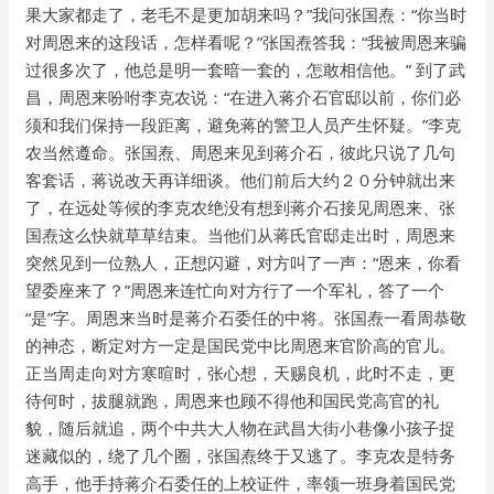
果大家都走了，老毛不是更加胡来吗？”我问张国焘：“你当时
对周恩来的这段话，怎样看呢？”张国焘答我：“我被周恩来骗
过很多次了，他总是明一套暗一套的，怎敢相信他。” 到了武
昌，周恩来吩咐李克农说：“在进入蒋介石官邸以前，你们必
须和我们保持一段距离，避免蒋的警卫人员产生怀疑。”李克
农当然遵命。张国焘、周恩来见到蒋介石，彼此只说了几句
客套话，蒋说改天再详细谈。他们前后大约２０分钟就出来
了，在远处等候的李克农绝没有想到蒋介石接见周恩来、张
国焘这么快就草草结束。当他们从蒋氏官邸走出时，周恩来
突然见到一位熟人，正想闪避，对方叫了一声：“恩来，你看
望委座来了？”周恩来连忙向对方行了一个军礼，答了一个
“是”字。周恩来当时是蒋介石委任的中将。张国焘一看周恭敬
的神态，断定对方一定是国民党中比周恩来官阶高的官儿。
正当周走向对方寒暄时，张心想，天赐良机，此时不走，更
待何时，拔腿就跑，周恩来也顾不得他和国民党高官的礼
貌，随后就追，两个中共大人物在武昌大街小巷像小孩子捉
迷藏似的，绕了几个圈，张国焘终于又逃了。李克农是特务
高手，他手持蒋介石委任的上校证件，率领一班身着国民党