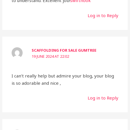
to understand. Excellent job!
swiftnook
Log in to Reply
SCAFFOLDING FOR SALE GUMTREE
19 JUNE 2024 AT 22:02
I can’t really help but admire your blog, your blog
is so adorable and nice ,
Log in to Reply