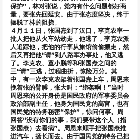
保护”，林对张说，党内有什么问题都好商
量，要张先回延安。由于张态度坚决，终于
摆脱了林的阻挠。
４月１１日，张国焘到了汉口，李克农率一
批人把他从火车站劫走，他逃了，李克农派
人追踪他，把他的行李从旅馆偷偷搬走，然
后又再把他“请”到八路军办事处，他又逃
了。李克农、童小鹏等和张国焘之间的
三“请”三逃，过程曲折，惊险万分。其
中，有一次李克农架着张国焘上车，周恩来
挽着张的臂膊，张大叫：“绑架啊！”当时
周恩来的公开身份是国民政府的军事委员会
政治部副主任，他身为国民党的高官，也有
国民党的特务秘密“保护”，惊问何事。周
回答“没有你们的事，我们要带这个人（指
张国焘）去看病”。周恩来顺手把张国焘推
进汽车，扬长而去。由于国民党的特务已把