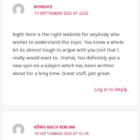
BONGX9
17 SEPTEMBER 2025 AT 22:03
Right here is the right website for anybody who
wishes to understand this topic. You know a whole
lot its almost tough to argue with you (not that I
really would want to…HaHa). You definitely put a
new spin on a subject which has been written
about for a long time. Great stuff, just great.
Log in to Reply
RỒNG BẠCH KIM 666
18 SEPTEMBER 2025 AT 01:29