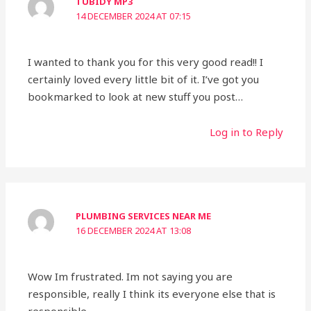
TUBIDY MP3
14 DECEMBER 2024 AT 07:15
I wanted to thank you for this very good read!! I
certainly loved every little bit of it. I’ve got you
bookmarked to look at new stuff you post…
Log in to Reply
PLUMBING SERVICES NEAR ME
16 DECEMBER 2024 AT 13:08
Wow Im frustrated. Im not saying you are
responsible, really I think its everyone else that is