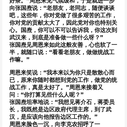
好茶。”周恩来见气氛缓和，于是就进一步
向张国焘说：“老朋友，老同志，随便谈谈
吧，这些年，你对党做了很多艰苦的工作，
你对党的贡献太大了，因此党对你也特别关
心。国焘，你可以不可以告诉我，你这次到
武汉来，到底是准备做一些什么呀？”
张国焘见周恩来如此这般友善，心也软了一
半，就随口说：“看看老朋友，做做统战工
作嘛。”
周恩来笑说：“我本来以为你只是散散心而
已，原来你随时都想到党的工作，做党的统
战工作，真是太好了。”周恩来接着又
问：“你打算见些什么人呢？”
张国焘坦率地说：“我想见蒋介石，蒋委员
长，我既然是边区政府代理主席，到了武
汉，是应该向他报告边区工作的。”
周恩来脸色一沉，向李克农招呼了一