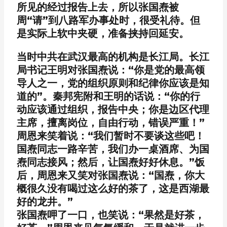
所见的经过报告上去，所以张国焘被
周“请”到八路军办事处时，很受礼待。但
是实际上软中夹硬，准备挟持回延安。
当时中共在武汉最高的机构是长江局。长江
局书记王明对张国焘说：“你是党的最高领
导人之一，党的组织原则和纪律你应该是知
道的”。秦邦宪附和王明的话说：“你的行
动应该通过组织，报告中央；你是边区代理
主席，擅离岗位，自由行动，错误严重！”
周恩来笑着说：“我们暂时不要谈这些吧！
国焘同志一路辛苦，我们办一桌酒席、为国
焘同志接风；然后，让国焘好好休息。”饭
后，周恩来又笑对张国焘说：“国焘，你大
概很久没有喝过这么好的茶了，这是西湖最
好的龙井。”
张国焘呷了一口，也笑说：“果然是好茶，