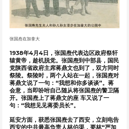
张国焘在加拿大
1938年4月4日，张国焘代表边区政府祭轩
辕黄帝，趁机脱党。张国焘到中部县，国民
党陕西省政府主席蒋鼎文也到了，双方同时
祭陵。祭陵时，两个人站在一起，张国焘对
蒋鼎文说了一句：“我想和你多谈谈”。蒋
会意，当即吩咐自己随从将张国焘的警卫隔
开。张国焘上了蒋鼎文的座 车又说了一
句：“我想见见蒋委员长”。
延安方面，获悉张国焘去了西安，立刻电告
西安的中共最高负责人林伯渠，要林“严加