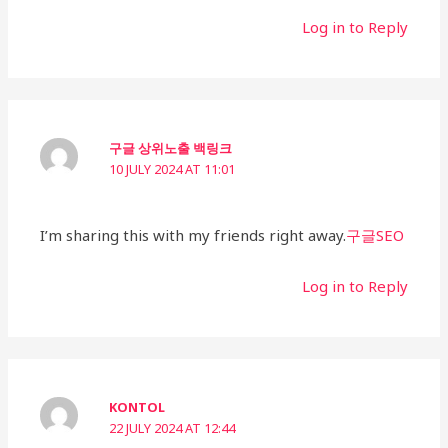
Log in to Reply
구글 상위노출 백링크
10 JULY 2024 AT 11:01
I’m sharing this with my friends right away.
구글SEO
Log in to Reply
KONTOL
22 JULY 2024 AT 12:44