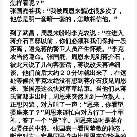
怎样看呢？”
张国焘答我：“我被周恩来骗过很多次了，
他总是明一套暗一套的，怎敢相信他。”
到了武昌，周恩来吩咐李克农说：“在进入
蒋介石官邸以前，你们必须和我们保持一段
距离，避免蒋的警卫人员产生怀疑。”李克
农当然遵命。张国焘、周恩来见到蒋介石，
彼此只说了几句客套话，蒋说改天再详细
谈。他们前后大约２０分钟就出来了，在远
处等候的李克农绝没有想到蒋介石接见周恩
来、张国焘这么快就草草结束。当他们从蒋
氏官邸走出时，周恩来突然见到一位熟人，
正想闪避，对方叫了一声：“恩来，你看望
委座来了？”周恩来连忙向对方行了一个军
礼，答了一个 “是”字。周恩来当时是蒋介
石委任的中将。张国焘一看周恭敬的神态，
断定对方一定是国民党中比周恩来官阶高的