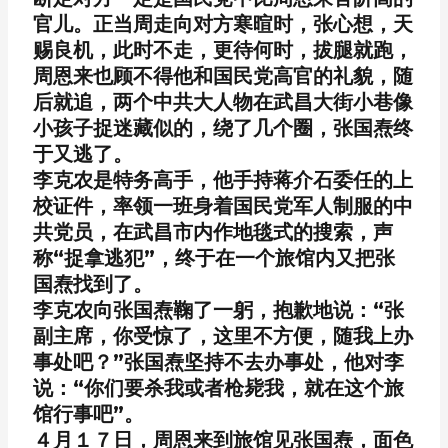
官儿。正当周走向对方寒暄时，张心想，天
赐良机，此时不走，更待何时，拔腿就跑，
周恩来也顾不得他和国民党高官的礼貌，随
后就追，两个中共大人物在武昌大街小巷像
小孩子捉迷藏似的，绕了几个圈，张国焘终
于又逃了。
李克农是特务高手，他手持蒋介石委任的上
校证件，率领一班身着国民党军人制服的中
共党员，在武昌市内作地毯式的搜索，声
称“捉拿逃犯”，终于在一个旅馆内又把张
国焘找到了。
李克农向张国焘鞠了一躬，抱歉地说：“张
副主席，你受惊了，这里不方便，随我上办
事处吧？”张国焘坚持不去办事处，他对李
说：“你们要杀我或者枪毙我，就在这个旅
馆行事吧”。
４月１７日，周恩来到旅馆见张国焘，面色