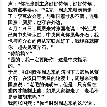
声：“你把张副主席好好侍候，好好侍候，
我有点事要办。”说完，周恩来就匆匆走
了，李克农会意，与张国焘寸步不离，连张
国焘上厕所，也守在外边。
４月１６日，周恩来对张国焘说：“长江局
已向中央请示过，中央同意你见蒋介石，我
也与蒋介石的侍从室联系好了，我现在就陪
你一起去见蒋介石。”
“你陪我？”
“是的，我一定要陪你，这是中央指示
的。”
于是，张国焘在周恩来的陪同下去武昌见蒋
介石，在汉口至武昌的轮渡上，周恩来对张
国焘说：“老毛的确胡来，但是，只有留在
党内才能制止他，如果大家都走了，老毛不
是更加胡来吗？”
我问张国焘：“你当时对周恩来的这段话，