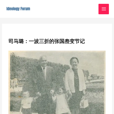
Skip
MAI
to
MEN
content
Post
navigation
司马璐：一波三折的张国焘变节记