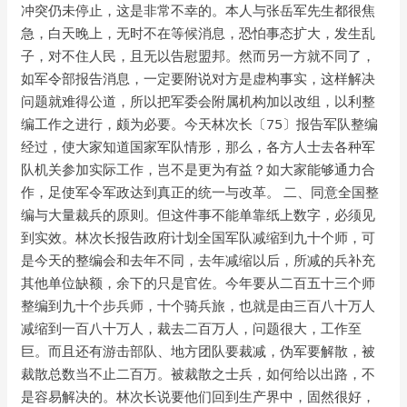
冲突仍未停止，这是非常不幸的。本人与张岳军先生都很焦
急，白天晚上，无时不在等候消息，恐怕事态扩大，发生乱
子，对不住人民，且无以告慰盟邦。然而另一方就不同了，
如军令部报告消息，一定要附说对方是虚构事实，这样解决
问题就难得公道，所以把军委会附属机构加以改组，以利整
编工作之进行，颇为必要。今天林次长〔75〕报告军队整编
经过，使大家知道国家军队情形，那么，各方人士去各种军
队机关参加实际工作，岂不是更为有益？如大家能够通力合
作，足使军令军政达到真正的统一与改革。 二、同意全国整
编与大量裁兵的原则。但这件事不能单靠纸上数字，必须见
到实效。林次长报告政府计划全国军队减缩到九十个师，可
是今天的整编会和去年不同，去年减缩以后，所减的兵补充
其他单位缺额，余下的只是官佐。今年要从二百五十三个师
整编到九十个步兵师，十个骑兵旅，也就是由三百八十万人
减缩到一百八十万人，裁去二百万人，问题很大，工作至
巨。而且还有游击部队、地方团队要裁减，伪军要解散，被
裁散总数当不止二百万。被裁散之士兵，如何给以出路，不
是容易解决的。林次长说要他们回到生产界中，固然很好，