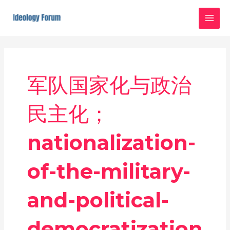
Skip
MAI
to
MEN
content
军队国家化与政治
民主化；
nationalization-
of-the-military-
and-political-
democratization