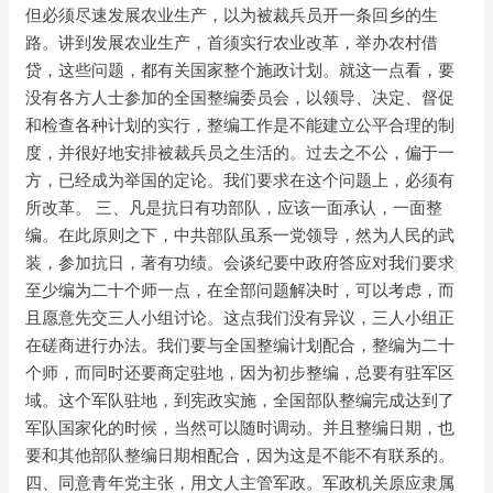
但必须尽速发展农业生产，以为被裁兵员开一条回乡的生
路。讲到发展农业生产，首须实行农业改革，举办农村借
贷，这些问题，都有关国家整个施政计划。就这一点看，要
没有各方人士参加的全国整编委员会，以领导、决定、督促
和检查各种计划的实行，整编工作是不能建立公平合理的制
度，并很好地安排被裁兵员之生活的。过去之不公，偏于一
方，已经成为举国的定论。我们要求在这个问题上，必须有
所改革。 三、凡是抗日有功部队，应该一面承认，一面整
编。在此原则之下，中共部队虽系一党领导，然为人民的武
装，参加抗日，著有功绩。会谈纪要中政府答应对我们要求
至少编为二十个师一点，在全部问题解决时，可以考虑，而
且愿意先交三人小组讨论。这点我们没有异议，三人小组正
在磋商进行办法。我们要与全国整编计划配合，整编为二十
个师，而同时还要商定驻地，因为初步整编，总要有驻军区
域。这个军队驻地，到宪政实施，全国部队整编完成达到了
军队国家化的时候，当然可以随时调动。并且整编日期，也
要和其他部队整编日期相配合，因为这是不能不有联系的。
四、同意青年党主张，用文人主管军政。军政机关原应隶属