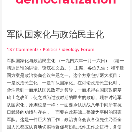
军
军队国家化与政治民主化
队
国
187 Comments
/
Politics
/
ideology Forum
家
军队国家化与政治民主化 （一九四六年一月十六日） （猜一
化
猜这是谁的讲话。谜底在文后。） 主席、各位先生： 和平建
与
国方案是政治协商会议主题之一。这个方案包括两大项目：
政
一是政治民主化，一是军队国家化。在讨论政治民主化时，
治
曾注意到一面承认国民政府之领导，一面求得在国民政府基
民
础上之改组，使之成为过渡时期的民主的政府。现在讨论军
主
队国家化，原则也是一样：一面要承认抗战八年中间所有抗
化
日武装的功绩与存在，一面要在此基础上整编为平时的国家
军队。这是一件巨大的工作，政治协商会议各位先生乃至全
国人民都应认真地切实地督促与协助此件工作之进行，务使