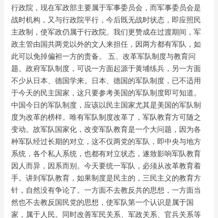
行政院，现在军政部主要属于军事委员会，而军事委员会是
战时机构，又与行政院平行，今后既无战时状态，即应照民
主政制，使军政仍属于行政院。我们更赞成在过渡期间，军
政主管由国共两党以外的文人来担任，因两方都有军队，如
此可以免掉偏袒一方的责备。 五、改革军队制度与教育问
题。政府军队制度，可说一方面起源于黄埔练兵，另一方面
不少从日本、德国学来。日本、德国的军队制度，已不适用
于今天的民主国家，这只要参考美国的军队制度即可知道。
中国今日的军队制度，应该以民主国家尤其是美国的军队制
度为改革的榜样。唯有军队制度改革了，军队教育方可随之
变动。故军队国家化，改变军队教育是一个大问题，因为各
种军队经过长期的对立，这不仅两党的军队，即中央与地方
系统，各个私人系统，也都有对立状态，遂致影响军队教育
因人而异，因系而别。今天要统一军队，必须从改革教育着
手。讲到军队教育，如果制度是民主的，三民主义的教育方
针，自然没有争论了。一方面不去教反共的思想，一方面当
然也不去教反国民党的思想，使军队第一个认识是属于国
家，属于人民。同时改善军民关系、军政关系、官兵关系等