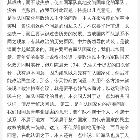
其成功，而不致失败，使全国军队真地变为国家化的军队，
没有一点敷衍。故我们对此议题，特提出几点意见。 第一，
是军队国家化与政治民主化的问题。本人在报告停止军事冲
突时，曾说明这两个问题的相互关系，不仅要平行前进，以
达统一，而且要认识过去历史的发展。造成国内军队派系不
同之现象，有其政治的历史原因。中共所领导的武装，是被
逼而拿起武器来的。现在要所有军队国家化，我们非常同
意。青年党的提案上说得很公道，要政治民主化与军队国家
化双方同时实行，但对陈启天〔74〕先生关于提案的口头解
释，我有点不同意，因为如果以为先有军队国家化，然后才
能政治民主化，那么，今天协商的问题，将用什么方法来解
决呢？政治协商会议，就是要平心静气来商讨，以达到政治
民主化、军队国家化的目的。本会同人对于这一点如有共同
认识，便易于解决问题。 第二，是军队国家化的标准问题。
我们很同意青年党提案的意思，要军队不属于个人，不属于
派系，不属于地方，而须属于整个国家，由代表国家的民主
政权的机构来统率。这点，不但我们间绝无争论，而且完全
同意。在此认识之下，本人还有一点申说，即军队也属于人