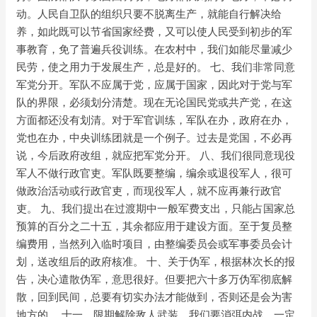
动。人民自卫队的组织只要不脱离生产，就能自行解决给
养，如此既可以节省国家经费，又可以使人民受到初步的军
事教育，免了普遍兵役训练。在农村中，我们如能尽量减少
民劳，使之用力于发展生产，总是好的。 七、我们非常同意
军党分开。军队不应属于党，应属于国家，因此对于党与军
队的界限，必须划分清楚。现在无论国民党或共产党，在这
方面都还没有划清。对于军官训练，军队在办，政府在办，
党也在办，中央训练团就是一个例子。过去是党国，不必再
说，今后政府改组，就应把军党分开。 八、我们很同意现役
军人不做行政官吏。军队既要整编，编余或退役军人，很可
做政治活动或行政官吏，而现役军人，就不应再兼行政官
吏。 九、我们提出在过渡期中一般军费支出，只能占国家总
预算的百分之二十五，其余都应用于建设方面。至于复员整
编费用，当然列入临时项目，由整编委员会或军事委员会计
划，送改组后的政府核准。 十、关于伪军，根据林次长的报
告，决心遣散伪军，意思很好。但要把六十多万伪军彻底解
散，回到民间，总要有切实办法才能做到，否则还是会为害
地方的。 十一、限期解除敌人武装。我们要消弭内战，一定