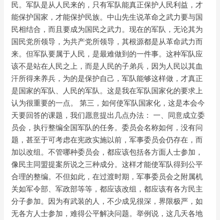
民。军队是从人民来的，只有军队能真正保护人民利益，才
能保护国家，才能保护民族。中山先生说革命之武力要与国
民相结合，而且要成为国民之武力。现在的军队，无论其为
国民党所领导，为共产党所领导，其根源都是从革命武力而
来。但军队要属于人民，是最难做到的一件事。这种军队应
该不是站在人民之上，而是人民的子弟兵，因为人民以其血
汗所得来养兵，为的是保护自己，军队能够这样做，才真正
是国家的军队、人民的军队。这是我在军队国家化的要求上
认为很重要的一点。 第三，如何使军队国家化，这是本会今
天要回答的课题，我们愿意提出几点办法： 一、同意成立委
员会，执行整编全国军队的任务。委员会名称如何，没有问
题，甚至于可考虑在宪政实施以前，军事委员会仍存在，而
加以改组。不管哪种委员会，都应该包括各方面人士参加，
像民主同盟提案所说之三种成分。这样才能使军队得到公平
合理的整编。不但如此，在过渡时期，军事委员会之附属机
关如军令部、军政部等等，都应该改组，都应该有各方民主
分子参加。因为有武装的人，不少成见很深，界限极严，如
无各方人士参加，难得公平解决问题。举例说，这几天各地