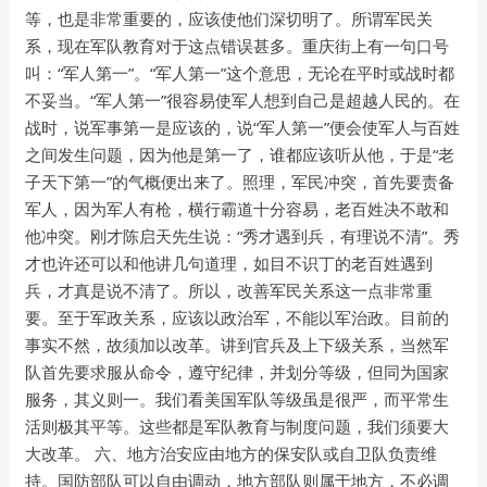
等，也是非常重要的，应该使他们深切明了。所谓军民关
系，现在军队教育对于这点错误甚多。重庆街上有一句口号
叫：“军人第一”。“军人第一”这个意思，无论在平时或战时都
不妥当。“军人第一”很容易使军人想到自己是超越人民的。在
战时，说军事第一是应该的，说“军人第一”便会使军人与百姓
之间发生问题，因为他是第一了，谁都应该听从他，于是“老
子天下第一”的气概便出来了。照理，军民冲突，首先要责备
军人，因为军人有枪，横行霸道十分容易，老百姓决不敢和
他冲突。刚才陈启天先生说：“秀才遇到兵，有理说不清”。秀
才也许还可以和他讲几句道理，如目不识丁的老百姓遇到
兵，才真是说不清了。所以，改善军民关系这一点非常重
要。至于军政关系，应该以政治军，不能以军治政。目前的
事实不然，故须加以改革。讲到官兵及上下级关系，当然军
队首先要求服从命令，遵守纪律，并划分等级，但同为国家
服务，其义则一。我们看美国军队等级虽是很严，而平常生
活则极其平等。这些都是军队教育与制度问题，我们须要大
大改革。 六、地方治安应由地方的保安队或自卫队负责维
持。国防部队可以自由调动，地方部队则属于地方，不必调