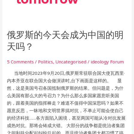
俄
俄罗斯的今天会成为中国的明
罗
天吗？
斯
的
5 Comments
/
Politics
,
Uncategorised
/
ideology Forum
今
天
当地时间2023年9月20日,俄罗斯常驻联合国大使瓦西里·
会
内本齐亚在联合国大会做演讲时,台下画面是这样的。 显
成
然，这是美国号召各国抵制俄罗斯的结果。但问题是，为什
为
么美国有那么大的号召力？为什么那么多国家愿意听美国
中
的，跟着美国的指挥棒走？难道不值得中国深思吗？如果不
国
愿意反思，一昧地和文明世界搞对抗，不单止可能会使自己
的
的经济科技……各方面陷入困境，甚至两国可能从冷对抗发展
明
成热对抗。那将会铸成大错。 大部分的战争都是统治者集团
天
之间利益分配起纠纷引起的。而且统治者集团大都习惯了搞