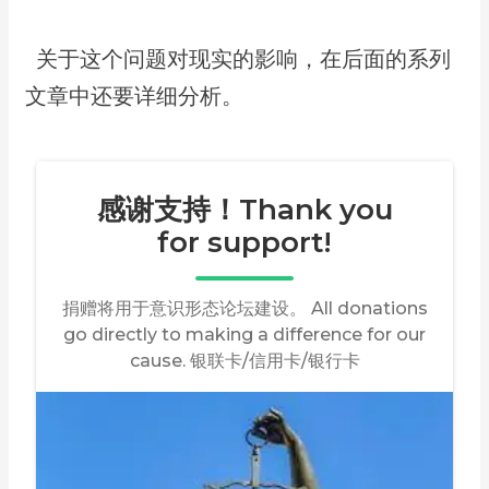
关于这个问题对现实的影响，在后面的系列
文章中还要详细分析。