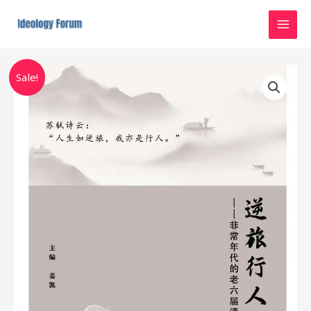
Skip
MAI
to
MEN
content
Original
Current
逆
Sale!
price
price
旅
was:
is:
行
$10.00.
$0.00.
人
quantity