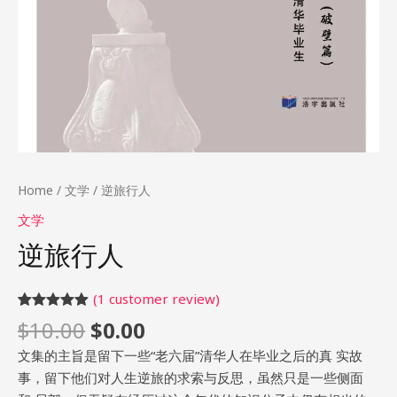
Home
/
文学
/ 逆旅行人
文学
逆旅行人
(
1
customer review)
Rated
1
5.00
$
10.00
$
0.00
out of 5
based on
文集的主旨是留下一些“老六届”清华人在毕业之后的真 实故
customer
rating
事，留下他们对人生逆旅的求索与反思，虽然只是一些侧面