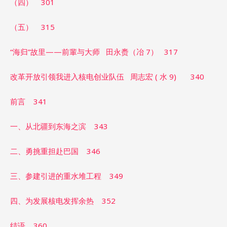
（四） 301
（五） 315
“海归”故里——前輩与大师 田永赉（冶 7） 317
改革开放引领我进入核电创业队伍 周志宏 ( 水 9) 340
前言 341
一、从北疆到东海之滨 343
二、勇挑重担赴巴国 346
三、参建引进的重水堆工程 349
四、为发展核电发挥余热 352
结语 360