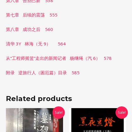
第六章 告别巴新 538
第七章 后续的震荡 555
第八章 成功之后 560
清华 3Y 林海（无 9） 564
从“工程师摇篮”走出的新闻记者 杨继绳（汽 6） 578
附录 逆旅行人（困厄篇）目录 585
Related products
Original
Current
Original
Current
Sale!
Sale!
price
price
price
price
was:
is:
was:
is:
$10.00.
$0.00.
$10.00.
$0.00.