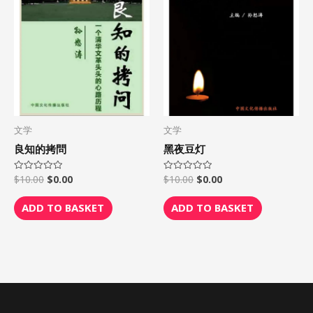
文学
文学
良知的拷問
黑夜豆灯
$
10.00
$
0.00
$
10.00
$
0.00
Rated
Rated
0
0
out
out
of
of
ADD TO BASKET
ADD TO BASKET
5
5