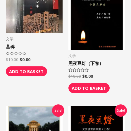
文学
墓碑
文学
$
10.00
$
0.00
Rated
0
黑夜豆灯（下卷）
out
of
ADD TO BASKET
5
$
10.00
$
0.00
Rated
0
out
of
ADD TO BASKET
5
Original
Current
Original
Current
Sale!
Sale!
price
price
price
price
was:
is:
was:
is:
$10.00.
$0.00.
$10.00.
$0.00.