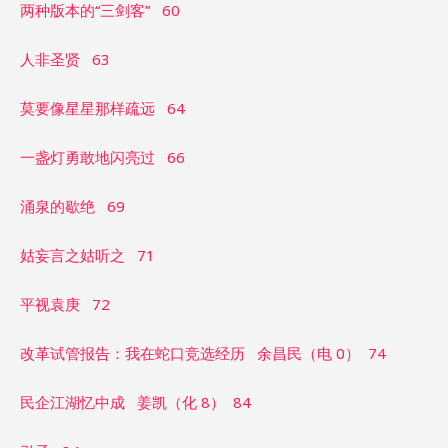
两种版本的“三剑客” 60
人非圣贤 63
莫要像星星那样疏远 64
一盏灯勇敢地闪亮过 66
涌泉的歇绝 69
姑妄言之姑听之 71
平视袁庚 72
改革试管报告：我在蛇口竞选经历 余昌民（电 0） 74
民企江湖忆中成 姜凯（化 8） 84