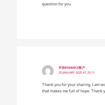
question for you.
开设BINANCE账户
25 JANUARY 2025 AT 23:11
Thank you for your sharing. I am worr
that makes me full of hope. Thank y