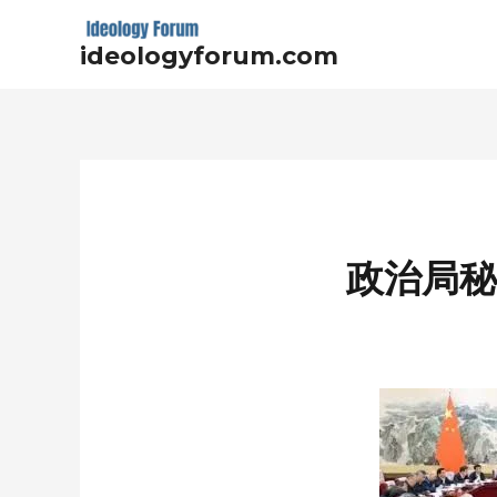
Skip
to
ideologyforum.com
content
Post
navigation
政治局秘闻