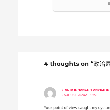
4 thoughts on “政治
B"ASTA BINANCE H"ANVISNI
2 AUGUST 2024 AT 18:53
Your point of view caught my eye an