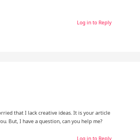
Log in to Reply
ied that I lack creative ideas. It is your article
ou. But, I have a question, can you help me?
Log in to Reply