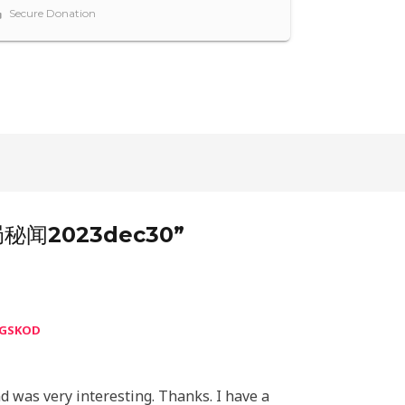
局秘闻2023dec30”
NGSKOD
d was very interesting. Thanks. I have a