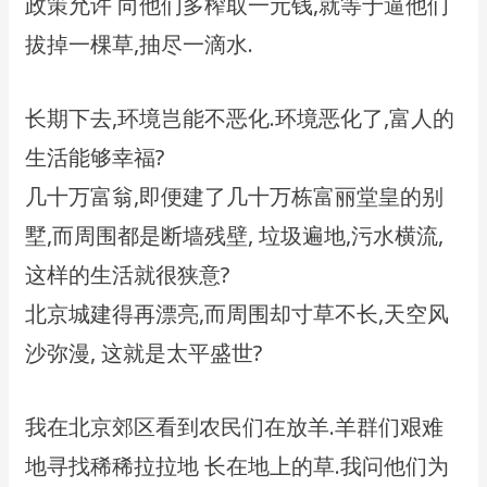
政策允许 向他们多榨取一元钱,就等于逼他们
拔掉一棵草,抽尽一滴水.
长期下去,环境岂能不恶化.环境恶化了,富人的
生活能够幸福?
几十万富翁,即便建了几十万栋富丽堂皇的别
墅,而周围都是断墙残壁, 垃圾遍地,污水横流,
这样的生活就很狭意?
北京城建得再漂亮,而周围却寸草不长,天空风
沙弥漫, 这就是太平盛世?
我在北京郊区看到农民们在放羊.羊群们艰难
地寻找稀稀拉拉地 长在地上的草.我问他们为