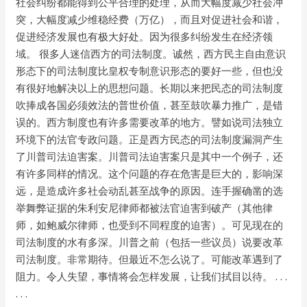
社会纠纷都能得到公平合理的处理，从而大幅度减少社会冲
突，大幅度减少维稳经费（万亿），而且对促进社会和谐，
促进经济发展也有极大好处。因为很多纠纷发生在经济领
域。 很多人迷信西方的司法制度。诚然，西方民主自由意识
形态下的司法制度比皇权专制意识形态的要好一些，但也没
有很好地解决以上的思想问题。长期以来把民态的司法制度
吹捧成各国必须效法的普世价值，甚至鼓吹暴力推广，是错
误的。西方制度也有许多需要改革的地方。譬如说司法独立
环境下的法官专政问题。正是西方民态的司法制度漏洞产生
了川普司法迫害案。川普司法迫害案只是其中一个例子，还
有许多同样的情况。这个问题的存在危害是巨大的，影响深
远，是造成许多社会动乱甚至战争的原因。连手握确凿的选
举舞弊证据的朱利安尼律师都被法官迫害到破产（其他律
师，如鲍威尔律师，也受到不同程度的迫害）。可见现在的
司法制度的水有多深。川普之前（包括一些议员）说要改革
司法制度。非常期待。但最近不怎么说了。可能改革遇到了
阻力。令人失望，事情将会怎样发展，让我们拭目以待。 . . .
. . .