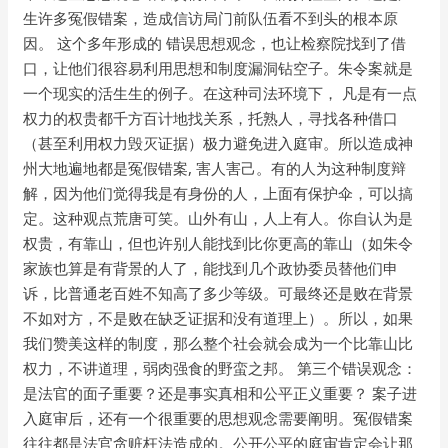
生许多冤假错案，造成信访局门前队伍看不到头的根本原
因。 这个多年形成的 错误思想观念，也让检察院找到了借
口，让他们很容易利用思想和制度漏洞钻空子。朱令案就是
一个现实的活生生的例子。在这种司法环境下， 凡是有一点
权力的权贵都千方百计地找关系，托熟人，寻找各种借口
（甚至利用权力毁灭证据）极力避免进入庭审。所以造成神
州大地遍地都是冤假错案, 害人害己。有的人为这种制度辩
解，因为他们觉得我是有身份的人，上面有保护伞，可以搞
定。这种观点荒唐可笑。山外有山，人上有人。你自认为是
权贵，有靠山，但也许别人能找到比你更高的靠山（如朱令
家族也算是有背景的人了，能找到几个政协委员替他们申
诉，比普通老百姓不知高了多少等级。可最终还是败在背景
不如对方，不是败在缺乏证据和没有道理上）。所以，如果
我们赞美这样的制度，那么整个社会就会成为一个比靠山比
权力，不讲道理，弱肉强食的野蛮之邦。 第三个错误观念：
是法官的面子重要？还是事实真相和公平正义重要？ 案子进
入庭审后，还有一个很重要的思想观念需要阐明。冤假错案
往往都是法官贪赃枉法造成的。公开公平的庭审肯定会让那