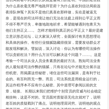
为什么喜欢毫无尊严地跪拜官府？为什么喜欢到信访局前连
夜排队伸冤？其实不是他们真喜欢那样做，实在是被逼无
奈，是现在的司法环境让他们无法在法庭上得到公平正义而
不得不尊严尽失，卑微地跪地祈求，希望能够遇到包青天为
他们主持正义……。 怎样才能得到真正的公平正义？最好是建
立意识形态论坛，让大家深入研究，全面探讨有关思想理论
和具体的操作。有些行业猫腻隐藏得很深，需要发动群众才
能发现和解决。譬如说，深入讨论：你认为有哪些司法操作
可以贪赃枉法？用什么方法可以解决这个问题？………。这是
考验一个司法从业人员业务素质的最好方法。熟知司法业务
的人最知道司法作弊的猫腻，只有在论坛中才能充分展示这
些机密。而揭露这些秘密，堵住这些司法漏洞，是有利于社
会的。有百利而无一弊。而且，司法系统是用税金运行的，
其运作程序本不应有什么秘密。其中道理可参阅以前的文
章，链接。 长期以来我们把维护个别官员的官威与社会稳定
相挂钩，这是不对的。官员面对质疑语无伦次就对了，说明
老百姓的质疑戳到了痛点。说明他理屈词穷。说明他的观点