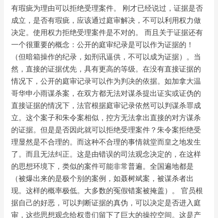
有瑕疵为理由可以拒绝受理案件。 刚才已经说过，证据是否
成立，是否有瑕疵，应该通过庭审解决，不可以利用权力做
决定。使用权力拒绝受理案件是不对的。 而且关于证据还有
一个很重要的概念：公开的庭审纪录是可以作为证据的！
（但暗箱操作的纪录，如刑讯逼供，不可以成为证据）。当
然，直接的证据优先，具有更高的等级。在没有直接证据的
情况下，公开的庭审记录可以作为判决的依据。如加拿大温
哥华申小雨谋杀案，在双方都无法对谋杀提出证实或证伪的
直接证据的情况下，法官根据庭审记录依然可以判谋杀罪成
立。这个案子和朱令案相似，控方无法拿出直接的对方谋杀
的证据。但是是否因此就可以拒绝受理案件？朱令案拒绝受
理显然是不合理的。而这种不合理的事情就堂而皇之地发生
了。而且无法纠正。这是由错误的司法观念决定的，在这样
的思想环境下，类似的案件可能非常普遍。全国遍地都是
（被爆出来的是极个别的案例，如聂树斌案，被谋杀者出
现。这样的概率极低。大多数的冤假错案被掩盖）。 官员根
据自己的好恶，可以判断证据的真伪，可以决定是否进入庭
审，这些思想观念给权贵们留下了巨大的操控空间。这是产