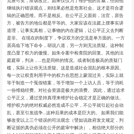
荒唐可笑，应该改正。如果仅仅为了维护他的官威，任由他
继续执行错误观点，则结果必然是危害社会。这才是符合逻
辑的正确思维。而不是相反。在公平正义面前，法官，原告
方，被告方的地位都是平等的。大家应该在法庭上摆事实讲
道理，让事实真相，让事物的内在逻辑，让公平正义去判断
是非。 在现在的制度下，争议双方的交流是单方面的。一方
居高临下地下命令，胡说八道，另一方则无法质疑。这种制
度凸显了权力的傲慢。如朱令案中检查院的回复。其他的法
庭庭审，判决，…也是同样的情况。或者制造极高的质疑门
槛，实际上让你无法质疑。这是造成社会混乱的根本原因。
每一次让权贵利用手中的权力在思想上蒙混过关，实际上就
等于制造一个冤假错案，等于增加一个上访人员，等于消耗
一份维稳经费。对社会资源是极大的浪费。 因此，通过追求
公平正义，通过坚持真理来维护社会稳定才是正确的做法。
维护权力的绝对权威必然造成不公平，不公平就引起社会动
乱，甚至引发战争…这种后果的成本是巨大的。 如果我们能
够改变以上三个错误的司法观念（譬如说政府发文规定，判
断证据的真伪必须在公开的庭审中解决），相信绝大部分的