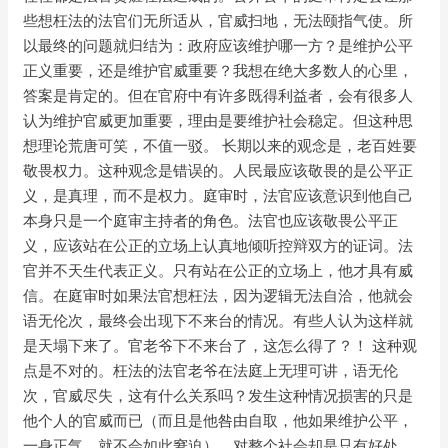
些想枉法的法官们无所适从，官威扫地，无法颐指气使。所
以最终的问题就归结为：政府应该维护哪一方？是维护公平
正义重要，还是维护官威重要？我想在绝大多数人的心里，
答案是肯定的。但在官府中有许多既得利益者，会有很多人
认为维护官威更加重要，理由是要维护社会稳定。但这种思
想理论荒唐可笑，不值一驳。 长期以来的观念是，老百姓要
敬畏权力。这种观念是错误的。人民最应该敬畏的是公平正
义，是真理，而不是权力。庭审时，法官应该意识到他自己
本身只是一个庭审主持者的角色。法官也应该敬畏公平正
义，应该站在公正的立场上认真地倾听控辩双方的证词。法
官并不天生代表正义。只有站在公正的立场上，他才具有威
信。在庭审时如果法官想枉法，因为逻辑无法自洽，他就会
语无伦次，最终会出现下不来台的情况。有些人认为这样就
是天塌下来了。官老爷下不来台了，这怎么得了？！ 这种观
点是不对的。枉法的法官老爷在法庭上无理可讲，语无伦
次，官威尽失，这有什么关系吗？发生这种情况损害的只是
他个人的官威而已（而且是他咎由自取，他如果维护公平，
一身正气，就不会如此窘迫），对整个社会却是只有好处，