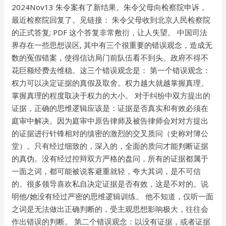
2024Nov13 朱令案有了新结果。朱令父母向检察院申诉，
最近检察院回复了。见链接： 朱令父母收到北京人民检察院
的正式答复; PDF 这个答复非常敷衍，让人失望。 中国司法
界存在一些思想误区, 其中有三个很重要的错误观念，造成无
数的冤假错案，使得信访局门前队伍看不到头。政府不得不
花巨额经费去维稳。这三个错误观念是： 第一个错误观念：
权力可以决定证据的真假及取舍。权力越大就越掌握真理。
掌握真理的程度取决于权力的大小。 对于纠纷中双方提出的
证据，正确的思维逻辑应该是：证据是否真实和有效必须在
庭审中解决。因为庭审中原告律师及被告律师会对对方提出
的证据进行针锋相对的缜密的激烈的交叉质问（史称对簿公
堂）。只有经过细致的，深入的，全面的质问才能判断证据
的真伪。没有经过控辩双方严格的盘问，所有的证据都属于
一面之词，都可能被说客避重就轻，夸大其词，是不可信
的。很多领导喜欢私自决定证据是否有效，这是不对的。说
明他/她没有经过严密的思维逻辑训练。 他不知道，仅听一面
之词是无法做出正确判断的，受主观思想影响极大，往往会
作出错误的判断。 第二个错误观念：以没有证据，或者证据