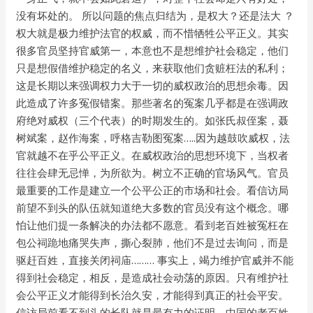
没有坏处的。 所以问题的焦点归结为，是权大？还是法大 ？
权大就是极力维护法官的权威，而不惜牺牲公平正义。其实
很多官员坚持官威第一，本意也不是想维护社会稳定，他们
只是想假借维护稳定的名义，来获取他们贪赃枉法的私利；
这是长期以来强调权力大于一切的威权政治的思想余毒。因
此造成了许多冤假错案。那些著名的冤案几乎都是在强调政
府绝对威权（三个代表）的时期发生的。如张氏叔侄案，聂
树斌案，赵作海案，呼格吉勒图冤案…..因为越鼓吹威权，法
官就越不在乎公平正义。在威权政治的思想环境下，当权者
往往会肆无忌惮，为所欲为。树立不正确的官场风气。官员
最重要的工作是建立一个公平公正的市场和社会。看信访局
前望不到头的队伍就知道绝大多数的官员没有这个概念。哪
怕让他们提一条解决的办法都不愿意。看到老百姓被冤枉在
包公祠跪地痛哭失声，撕心裂肺，他们不是过去询问，而是
驱赶百姓，直接关闭祠庙……… 事实上，竭力维护官威并不能
得到社会稳定，相反，是造成社会动荡的原因。只有维护社
会公平正义才能得到长治久安，才能得到真正的社会平安。
信访局前看不到头的长队就是最有力的证明。中国的老百姓