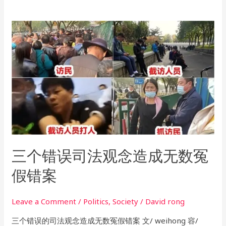
三
个
错
误
司
法
观
念
造
成
三个错误司法观念造成无数冤
无
数
假错案
冤
假
Leave a Comment
/
Politics
,
Society
/
David rong
错
案
三个错误的司法观念造成无数冤假错案 文/ weihong 容/