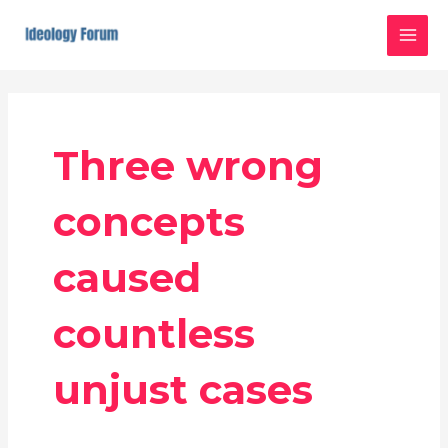
Skip
MAI
to
MEN
content
Three wrong
concepts
caused
countless
unjust cases