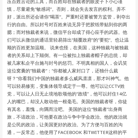
压百姓言论的工具，而百姓却在独裁者的眼皮子下小心谨
慎，尽量避免“敏感词”。否则，就会失去发言的权利。弄不
好，派出所还会请你”喝茶“。严重时还要被警方监管，剥夺出
行的自由。所以封号对百姓来说无异于把胶纸带贴到你的两
腮；而对独裁者来说，微信平台却成了得心应手的武器。他
们可以从微信的通话里轻易筛出“颠覆政府”的”要犯“。也让温
顺的百姓更加温顺。 说来也怪，在美国，这种独裁与被独裁
者的关系却上下颠倒。有一位被扣上独裁者帽子的总统，却
被几家私企平台施与封号的惩罚。不明真相的国人，会讥笑
这位窝囊的”独裁者“：“你都被人家封口了，还独什么裁
呀？”你看我们中国的独裁者多么威风凛凛，那才叫神气。他
可以轻易修宪，变集体领导成定于一尊。他可以让CCTV姓
党，可以让人日无止境地歌颂他的“政绩”，他可以封住14亿
人的嘴巴，却没人敢动他一根毫毛。美国的独裁者呀，你徒
有其名，羞愧，向隅而泣吧。 美国的这位“独裁者”出身商
旅，不谙政治，可他要在政治斗争中学会政治。他的政治就
是公民的政治，让美国更好的政治。为了方便与百姓的沟
通，一反常态，他使用了FACEBOOK 和TWITTER这样的平