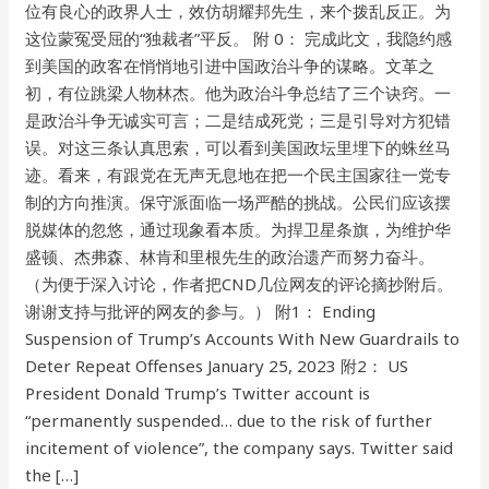
位有良心的政界人士，效仿胡耀邦先生，来个拨乱反正。为
这位蒙冤受屈的“独裁者”平反。 附 0： 完成此文，我隐约感
到美国的政客在悄悄地引进中国政治斗争的谋略。文革之
初，有位跳梁人物林杰。他为政治斗争总结了三个诀窍。一
是政治斗争无诚实可言；二是结成死党；三是引导对方犯错
误。对这三条认真思索，可以看到美国政坛里埋下的蛛丝马
迹。看来，有跟党在无声无息地在把一个民主国家往一党专
制的方向推演。保守派面临一场严酷的挑战。公民们应该摆
脱媒体的忽悠，通过现象看本质。为捍卫星条旗，为维护华
盛顿、杰弗森、林肯和里根先生的政治遗产而努力奋斗。
（为便于深入讨论，作者把CND几位网友的评论摘抄附后。
谢谢支持与批评的网友的参与。） 附1： Ending
Suspension of Trump’s Accounts With New Guardrails to
Deter Repeat Offenses January 25, 2023 附2： US
President Donald Trump’s Twitter account is
“permanently suspended… due to the risk of further
incitement of violence”, the company says. Twitter said
the […]