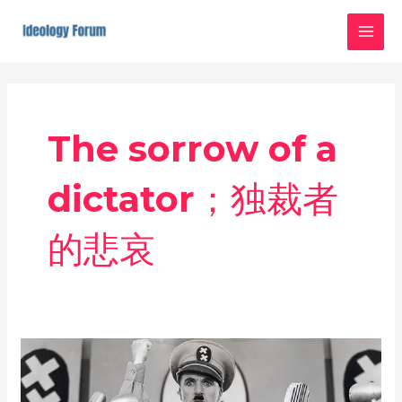
Skip
MAI
to
MEN
content
The sorrow of a
dictator；独裁者
的悲哀
“独
裁
者”的