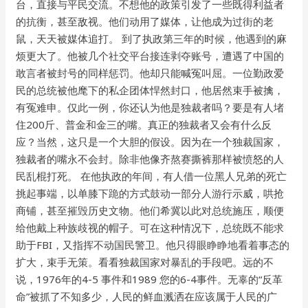
台，直接与平民交流。不想他的政策引发了一些既得利益者
的抗衡，甚至敌视。他们动用了媒体，让他成为过街的老
鼠，天天被媒体追打。 到了执政第三年的时候，他遇到的麻
烦更大了。他被几个社交平台接连剥夺账号，遭遇了中国的
敢言者被封号的同样惩罚。他却只能喊冤叫屈。一位勤政爱
民的总统被他麾下的私企团体悍然封口，他居然束手被擒，
有冤难申。仅此一例，你还认为他是独裁者吗？要是有人堵
住200斤、普金和金三的嘴。真正的独裁者又会有什么反
应？当然，这只是一个大胆的假设。因为在一个独裁国家，
独裁者的嘴永不会封。除非他像齐熬赛撕裤那样被愤怒的人
民乱棍打死。 在他执政的年间，有人借一位黑人兄弟的死亡
挑起事端，以单膝下跪的方式鼓动一部分人游行示威，哄抢
商铺，甚至摧毁历史文物。他们希冀以此对总统施压，顺便
给他戴上种族歧视的帽子。可在这种情况下，总统既不能求
助于FBI，又指挥不动国民警卫。他只得眼睁睁地看着事态的
扩大，束手无策。看看独裁国家对暴乱的手段吧。远的不
说，1976年的4-5 事件和1989 您的6-4事件。无辜的“反革
命”被抓了不知多少，人民的鲜血溅洒在应该属于人民的广