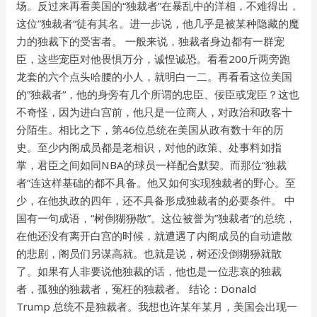
场。反过来再看美国的“独裁者”在暴乱中的洋相，不难得出，
这位”独裁者“徒有其名。进一步说，他几乎是被某种隐藏的魔
力的独裁下的受害者。 一般来说，独裁者身边都有一群宠
臣，这些宠臣对他畏惧万分，诚惶诚恐。看看200斤两旁跑
龙套的六个点头哈腰的小人，就明白一二。再看看这位美国
的”独裁者“，他的身旁有几个所谓的忠臣、佞臣或宠臣？这也
不奇怪，因为进白宫前，他只是一位商人，对政治和政客十
分陌生。相比之下，第46位总统在美国从政有数十年的历
史。至少内阁成员都是老相识，对他的政策、处事料如指
掌，君臣之间如同NBA的球员一样配合默契。而那位“独裁
者”连这样基础的都不具备。他又如何实现独裁者的野心。至
少，在他执政的四年，还不具备形成独裁者的必要条件。 中
国有一句成语，“树倒猢狲散”。这位被誉为”独裁者“的总统，
在他还没有离开白宫的时候，就遭遇了内阁成员的自动遣散
的悲剧，阁员们另谋高就。也就是说，树还没倒猢狲就散
了。如果有人非要说他独裁的话，他也是一位悲哀的独裁
者，孤独的独裁者，冤枉的独裁者。 结论：Donald
Trump 总统不是独裁者。我想也许某年某月，美国会出现一