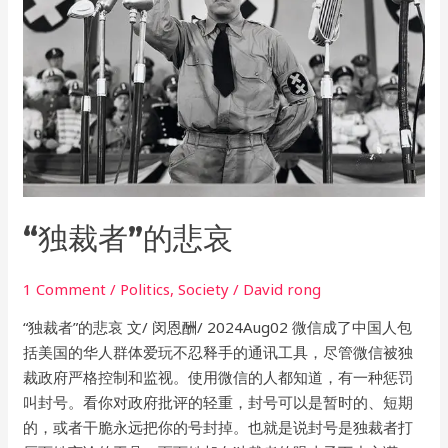
悲
哀
“独裁者”的悲哀
1 Comment
/
Politics
,
Society
/
David rong
“独裁者”的悲哀 文/ 闵恩酬/ 2024Aug02 微信成了中国人包
括美国的华人群体爱玩不忍释手的通讯工具，尽管微信被独
裁政府严格控制和监视。使用微信的人都知道，有一种惩罚
叫封号。看你对政府批评的轻重，封号可以是暂时的、短期
的，或者干脆永远把你的号封掉。也就是说封号是独裁者打