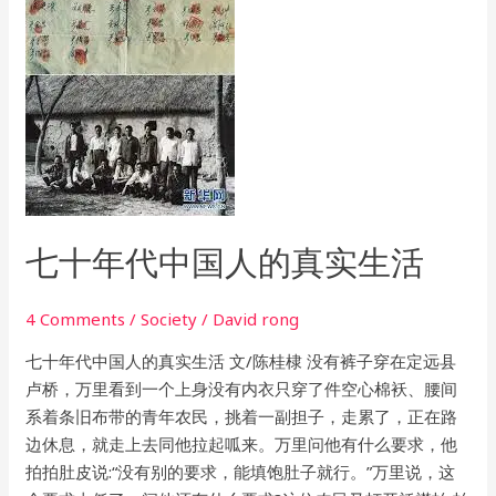
代
中
国
人
的
真
实
生
活
七十年代中国人的真实生活
4 Comments
/
Society
/
David rong
七十年代中国人的真实生活 文/陈桂棣 没有裤子穿在定远县
卢桥，万里看到一个上身没有内衣只穿了件空心棉袄、腰间
系着条旧布带的青年农民，挑着一副担子，走累了，正在路
边休息，就走上去同他拉起呱来。万里问他有什么要求，他
拍拍肚皮说:“没有别的要求，能填饱肚子就行。”万里说，这