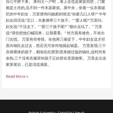
自己平静下来。 来到又一户时，看上去也是家徒四壁，门窗
都是土坯的,见不到一件木器家俱。屋中央，坐着一位衣着破
烂的中年妇女，万里便询问她家的情况:“你家几口人呀?” 中年
妇女回话说:“五口，夫妻俩带三个孩子。” “爱人呢?”万里问。
妇女说:“干活去了。“ “那三个孩子呢?” “都出去玩了。” 万里
说:“请你把他们喊回来，让我看看。” 对方面有难色，不肯出
门去找。 万里有些奇怪。在他再三催促下，中年妇女这才径
直向锅灶走过去，然后无可奈何地揭起锅盖。 万里发现:三个
赤身裸体的孩子，都缩在灶膛里!原来烧过饭的锅灶,这时尚有
余热,三个没有衣服穿的孩子正好挤在里面御寒。 万里走出这
家茅屋后，已是泪流满面。
Read More »
British Columbia, CANADA| Email: