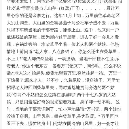
个要求太低了，问他还有什么要求?这位农民又打开袄襟拍 拍
肚皮说:“里面少装点儿山芋（红薯)干子!，，，，，，最让万
里心惊的还是金寨之行。这年11月上旬，万里前往革命老区
大别山调查。大山里的金寨县燕子河公社车子进不去，万里
只得下车请当地的干部带路，徒步上山。途中，他来到一户
低矮残破的茅屋，因为屋内过于黑暗，进去了好一会儿才发
现，在锅灶旁的一堆柴草里坐着一位老人和两个姑娘。他热
情地上前问道:“老人家，八点多钟了，你怎么还坐在柴草里，
不上工?”老人却依然坐着，一动没动。当地干部挂不住脸,斥
责老人:“你这个老东西，省委万书记来了，问你呢，怎么不说
话?”老人这才抬起头,傻傻地望着万里,突然往起一站。 万里一
下惊呆了:原来老人一丝不挂，光着屁股，没穿裤子。万里忙
招呼老人蹲回到柴草里去，同时尴尬地责问旁边的两个姑
娘:“你两个小姑娘怎么也蹲在那里呢? 两个十七八岁的大姑
娘，只是用羞涩好奇的眼光望着万里，身子却一动不动。 这
时，当地的干部意识到了，忙小声地插话:“万书记，两个娃也
没裤子穿啊。山里风寒，躲在柴草里,是为取暖。” 万里再也
看不下去，慌忙转身出门他站在阴冷的山风里，好一会才让