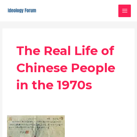
Skip
MAI
to
MEN
content
The Real Life of
Chinese People
in the 1970s
七
十
年