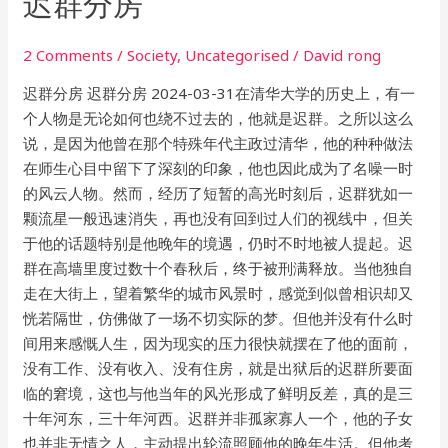
迟群分房
群
分
2 Comments
/
Society
,
Uncategorised
/
David rong
房
迟群分房 迟群分房 2024-03-31在清华⼤学的历史上，有⼀
个⼈物是⽆论如何也绕不过去的，他就是迟群。之所以这么
说，是因为他曾在那个特殊年代主政过清华，他的种种做法
在师⽣⼼⽬中留下了深刻的印象，他也因此成为了名噪⼀时
的⻛云⼈物。然⽽，经历了短暂的⾼光时刻后，迟群犹如⼀
颗流星⼀般迅速消失，再也没有回到过⼈们的视线中，但关
于他的话题特别是他晚年的境遇，仍时不时地被⼈提起。迟
群在⾼墙⾥度过数⼗个春秋后，终于被刑满释放。当他独⾃
⾛在⼤街上，望着繁华的城市⻛景时，感觉到似曾相识却⼜
恍若隔世，仿佛做了⼀场不切实际的梦。但他并没有什么时
间⽤来感慨⼈⽣，因为现实的压⼒很快就摆在了他的⾯前，
没有⼯作、没有收⼊、没有住房，就是出狱后的迟群所要⾯
临的窘境，这也与他当年的⻛光形成了鲜明反差，真的是三
⼗年河东，三⼗年河⻄。迟群并⾮孤家寡⼈⼀个，他的⼦⼥
也并⾮⽆情之⼈，主动提出轮流照顾他的晚年⽣活。但他考