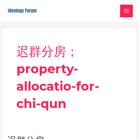
Skip
MAI
to
MEN
content
迟群分房；
property-
allocatio-for-
chi-qun
迟