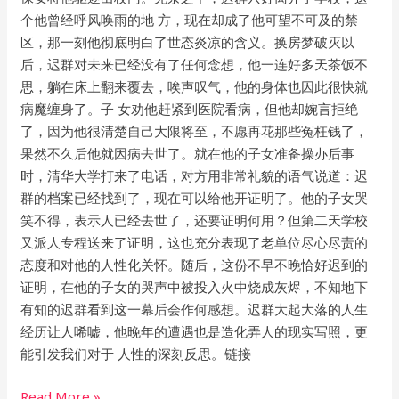
个他曾经呼⻛唤⾬的地 ⽅，现在却成了他可望不可及的禁
区，那⼀刻他彻底明⽩了世态炎凉的含义。换房梦破灭以
后，迟群对未来已经没有了任何念想，他⼀连好多天茶饭不
思，躺在床上翻来覆去，唉声叹⽓，他的身体也因此很快就
病魔缠身了。⼦ ⼥劝他赶紧到医院看病，但他却婉⾔拒绝
了，因为他很清楚⾃⼰⼤限将⾄，不愿再花那些冤枉钱了，
果然不久后他就因病去世了。就在他的⼦⼥准备操办后事
时，清华⼤学打来了电话，对⽅⽤⾮常礼貌的语⽓说道：迟
群的档案已经找到了，现在可以给他开证明了。他的⼦⼥哭
笑不得，表示⼈已经去世了，还要证明何⽤？但第⼆天学校
⼜派⼈专程送来了证明，这也充分表现了⽼单位尽⼼尽责的
态度和对他的⼈性化关怀。随后，这份不早不晚恰好迟到的
证明，在他的⼦⼥的哭声中被投⼊⽕中烧成灰烬，不知地下
有知的迟群看到这⼀幕后会作何感想。迟群⼤起⼤落的⼈⽣
经历让⼈唏嘘，他晚年的遭遇也是造化弄⼈的现实写照，更
能引发我们对于 ⼈性的深刻反思。链接
Read More »