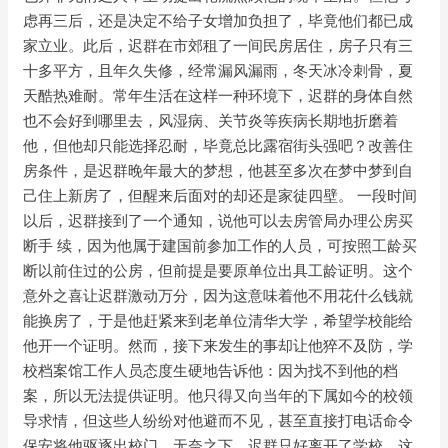
虑再三后，还是决定不给⼦⼥增加负担了，毕竟他们都已成
家⽴业。此后，迟群在市郊租了⼀间⺠房居住，房⼦只有三
⼗多平⽅，且年久失修，经常漏⻛漏⾬，冬天冰冷刺⻣，夏
天酷热难耐。常年⽣活在这样⼀种环境下，迟群的身体⾃然
也不会好到哪⾥去，⻛湿病、关节炎等疾病⻓期地折磨着
他，但他却只能选择忍耐，毕竟总⽐露宿街头强吧？改善住
房条件，是迟群晚年最⼤的梦想，他甚⾄多次在梦中梦到⾃
⼰住上新房了，但醒来后⾯对的却还是家徒四壁。 ⼀段时间
以后，迟群接到了⼀个通知，说他可以去房管局办理公房买
断⼿ 续，因为他属于建国前参加⼯作的⼈员，可按照⼯龄买
断以前住过的公房，但前提是要原单位出具⼯龄证明。这个
意外之喜让迟群激动万分，因为这意味着他不⽤花什么钱就
能换房了，于是他赶紧来到⽼单位清华⼤学，希望学校能给
他开⼀个证明。然⽽，接下来发⽣的事却让他猝不及防，学
校档案馆⼯作⼈员态度⽣硬地告诉他：因为找不到他的档
案，所以⽆法提供证明。他只得⼜向当年的下属如今的校领
导求情，但这些⼈纷纷对他避⽽不⻅，甚⾄直接打电话命令
保安将他驱逐出校⻔。⽆奈之下，迟群只好离开了学校，这