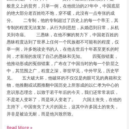
般意义上的贫穷，只举一例，在他统治的27年中，中国底层
的绝大部分老百姓吃不饱，穿不暖，此没有一点夸张的成
分。 二专制，他的专制超过了历史上的每一个帝王，其
专制的程度无法复加，从行为到思想，从婚恋到日常，从机
关到寺庙。 三愚昧，在他不懈的努力下，中国老百姓的
愚昧程度达到了世界上任何一个民族都不可能有的程度，仅
举一例，许多饱读史书的人，在他去世后十年甚至更长的时
间，才渐渐的发现了自己的愚昧和无知。 四冤假错案，
他推动形成的冤假错案，广布在了中国当时的每一个阶层之
中，其范围之广，程度之深，举世罕见，中外罕见，历史罕
见。 五大破大坏，他破坏的不仅仅是肉眼可见的典籍和文
物，他推翻或试图推翻中国历史上所形成的以仁孝为中心的
意识形态理念，以致于若干年后的今天，我们还常常哀叹，
不是老人变坏了，而是坏人变老了。 六国土丧失，在他的
主持下，中国丧失了大片的国土，这其中许多国土的丧失，
并非是被迫无耐，而是他兴致所致。
Read More »