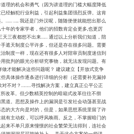
讲道理的机会和勇气（因为讲道理的门槛大幅度降低
这已经触犯行业利益，引起利益集团强烈反弹。这肯
…… ….. 我还是门外汉呢，随随便便就能想出那么
十年的专家学者，他们的招数肯定会更多,也更厉
三天三夜都想不出来…… 通过以上分析我们知道，陪
一手遮天制度公平许多，但还是存在很多问题。需要
政治制度一样，现在还有很多人对陪审员制度迷信到
会用批判的眼光分析研究事物，就无法发现问题。有
样做才能解决这些问题呢？ 建议建立【开放式竞争
这些具体操作逐条进行详细的分析（还需要补充漏掉
款对不对？………寻找解决方案，建立真正公平公正
有所改革。但少数精英控制的暗箱式改革往往不彻
门黑道。思想及操作上的漏洞是引发社会动荡甚至战
形态的大方向是对的，但是，如果思想系统里留了许
谁就有主动权，可以呼风唤雨。反之，不掌握暗门的
践起来不单只原来憧憬的社会繁荣无法得到，连社会
须把漏洞尽可能地补上。 关于这个方案的一些详