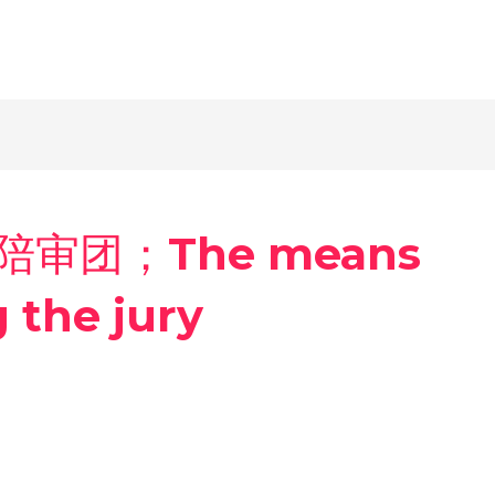
审团；The means
 the jury