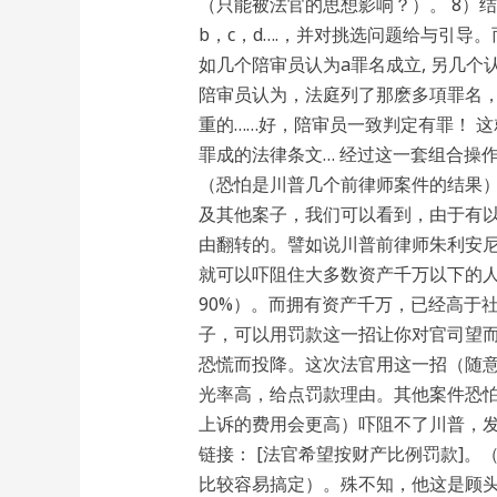
（只能被法官的思想影响？）。 8）
b，c，d….，并对挑选问题给与引
如几个陪审员认为a罪名成立, 另几个认
陪审员认为，法庭列了那麽多項罪名
重的……好，陪审员一致判定有罪！ 
罪成的法律条文… 经过这一套组合操
（恐怕是川普几个前律师案件的结果）
及其他案子，我们可以看到，由于有以
由翻转的。譬如说川普前律师朱利安尼
就可以吓阻住大多数资产千万以下的
90%）。而拥有资产千万，已经高于社
子，可以用罚款这一招让你对官司望
恐慌而投降。这次法官用这一招（随
光率高，给点罚款理由。其他案件恐
上诉的费用会更高）吓阻不了川普，发
链接： [法官希望按财产比例罚款]
比较容易搞定）。殊不知，他这是顾