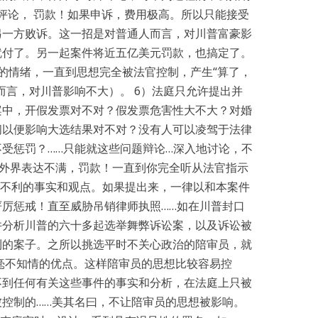
果评论， 罚款！如果申诉，费用极高。所以只能接受
另一方败诉。这一招是对普通人而言，对川普富豪影
就付了。另一起案件将近五亿美元罚款，也搞定了。
的情绪，一直到思想完全被法官控制，产生“算了，
而言，对川普影响不大）。 6）法庭只允许提出并
案中，开假发票对不对？假发票危害性大不大？对婚
闻以便影响大选结果对不对？没有人可以凌驾于法律
受惩罚？……只能就这些问题辩论…深入地讨论，不
对外界表达不满，罚款！一直到你完全听从法官指示
方不利的事实和观点。如果提出来，一律以和本案件
厉惩戒！直至威胁吊销律师执照……如在川普封口
并分析川普的六十多起选举舞弊诉讼案，以及诉讼被
利的案子。之所以挑选平时不关心政治的陪审员，就
件毫不知情的优点。这样陪审员的思想比较容易控
不到任何有关这些事件的事实和分析，在法庭上只被
控制的……美其名曰，不让陪审员的思想被影响。