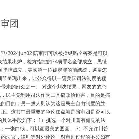
陪审团
 容/2024jun02 陪审团可以被操纵吗？答案是可以
决结果出炉，检方指控的34项罪名全部成立，见链
4項指控成立，美國第一位被定罪的前總統，選舉怎
细节呈现出来，让公众得以一窥美国司法制度的秘
带来的好处之一。 对这个判决结果，网友的的态
化，民主党利用司法作为工具搞政治迫害，目的是搞
统的目的；另一拨人则认为这是民主自由制度的胜
公正。这其中最重要的争论焦点就是陪审团是否可以
的具体手段如下： 1）挑选一个对川普有偏见的法
员；一张白纸，可以画最美的图画。 3）不允许川普
庭的法官，律师等对外评论；对审判过程的不公如有