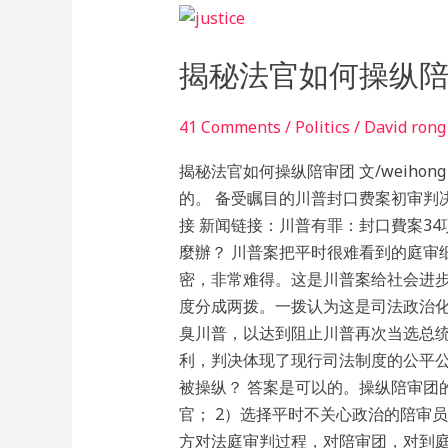
揭
秘
揭秘法官如何操纵
法
官
如
41 Comments
/
Politics
/
David rong
何
揭秘法官如何操纵陪审团 文/weihong
操
的。 备受瞩目的川普封口费案初审判
纵
接 新闻链接：川普有罪：封口費案3
陪
麼辦？ 川普案把平时很难看到的庭审
审
密，非常难得。这是川普案给社会进步
团
度分成两拨。一拨认为这是司法政治
臭川普，以达到阻止川普再次当选总
利，判决体现了现行司法制度的公平
被操纵？ 答案是可以的。操纵陪审团
官； 2）选择平时不关心政治的陪审
方对法庭审判过程，对陪审团，对到