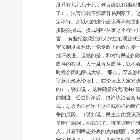
度只有几元几十元，老百姓就有继续
了）。法官们就不那麽容易判案了。
定不行。所以他的这个建议再不敢提起。
多阴损招式。换成哪些从事这个行业几
害……有些招数恐怕外人挖空心思连想
审员制度虽然比一党专政下的政法委
批评改进。遗憾的是，和对待民态的
膜拜的程度。人一旦盲从膜拜，就不
时候会因此酿成大错。 那么，应该怎
型意识形态论坛】。在论坛上大家对
的），譬如说， 这种随意的无理由罚
的制度… 经过批评后，也许统治者会
底，总会为自己留下这样或那样的暗
争的原因。（譬如说，民主自由意识
多暗门漏洞，那就完了。谁掌握暗门
人，只看到民态外表的光鲜靓丽，实
安定都没了）。所以，为解决问题，必