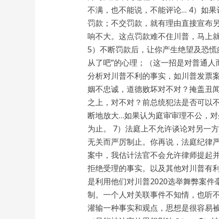
不满，也不能说，不能评论… 4）如
罚款；不交罚款，就有理由直接宣布
响不大。这点罚款难不住川普，马上
5）不断罚款后，让你产生绝望及恐慌
从了吧”的心理；（这一招是对普通人
分析对川普不利的事实，如川普发票
姻不忠诚，道德败坏对不对？掩盖丑
之上，对不对？前总统犯法是否可以不
断地放大…如果认为庭审审理不公，
为止。 7）法庭上不允许谈论对另一
无关而严厉制止。你再说，法庭纪律严
案中，我估计法官不会允许律师提起
拒绝受理的事实。以及其他对川普有
是利用他们对川普2020选举舞弊案
制。一个人对关联事件不知情，也听
灌输一种事实和观点，思想是很容易被