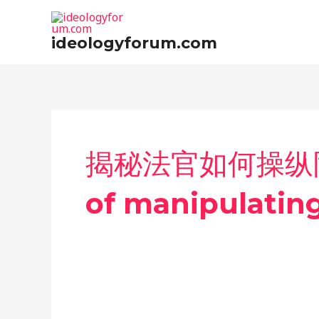
Skip
to
ideologyforum.com
content
揭秘法官如何操纵陪
of manipulating