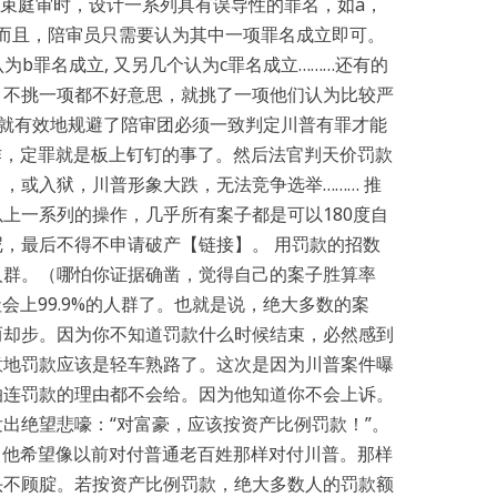
结束庭审时，设计一系列具有误导性的罪名，如a，
导。而且，陪审员只需要认为其中一项罪名成立即可。
为b罪名成立, 又另几个认为c罪名成立………还有的
，不挑一项都不好意思，就挑了一项他们认为比较严
这就有效地规避了陪审团必须一致判定川普有罪才能
作，定罪就是板上钉钉的事了。然后法官判天价罚款
，或入狱，川普形象大跌，无法竞争选举……… 推
上一系列的操作，几乎所有案子都是可以180度自
，最后不得不申请破产【链接】。 用罚款的招数
人群。（哪怕你证据确凿，觉得自己的案子胜算率
会上99.9%的人群了。也就是说，绝大多数的案
而却步。因为你不知道罚款什么时候结束，必然感到
意地罚款应该是轻车熟路了。这次是因为川普案件曝
怕连罚款的理由都不会给。因为他知道你不会上诉。
出绝望悲嚎：“对富豪，应该按资产比例罚款！”。
。（他希望像以前对付普通老百姓那样对付川普。那样
头不顾腚。若按资产比例罚款，绝大多数人的罚款额