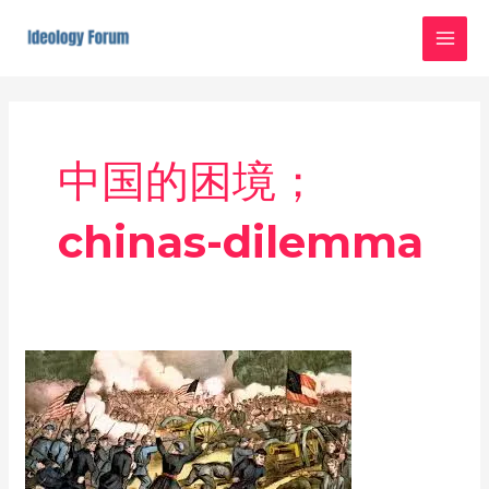
Skip
MAI
to
MEN
content
中国的困境；
chinas-dilemma
中
国
的
困
境