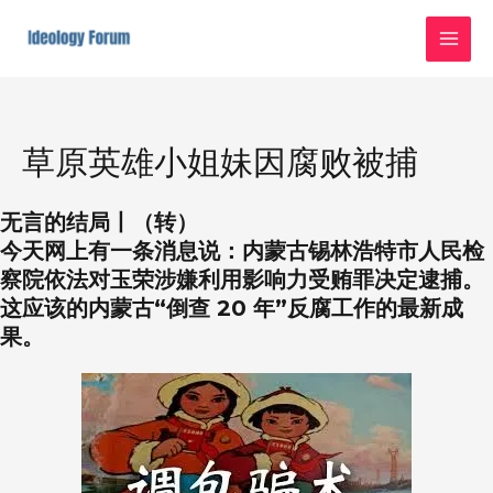
Skip
MAI
to
MEN
content
草原英雄小姐妹因腐败被捕
无言的结局丨（转）
今天网上有一条消息说：内蒙古锡林浩特市人民检
察院依法对玉荣涉嫌利用影响力受贿罪决定逮捕。
这应该的内蒙古“倒查 20 年”反腐工作的最新成
果。