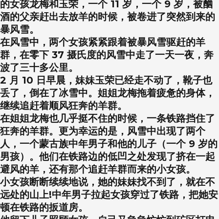
的女孩龙梅和玉荣，一个 11 岁，一个 9 岁，被酗
酒的父亲赶出去放羊的时候，被卷进了突然到来的
暴风雪。
在风雪中，两个女孩紧紧跟着被暴风雪驱赶的羊
群，在零下 37 摄氏度的风雪中走了一天一夜，奔
波了三十多公里。
2 月 10 日早晨，妹妹玉荣已经走不动了，靴子也
丢了，倒在了冰雪中。姐姐龙梅拖着疲惫的身体，
继续追赶着顺风狂奔的羊群。
在姐姐龙梅也几乎挺不住的时候，一条铁路挡住了
狂奔的羊群。更为幸运的是，风雪中出现了两个
人，一个蒙古族中年男子和他的儿子（一个 9 岁的
男孩）。他们在铁路边的低凹之处发现了挤在一起
避风的羊，还有那个追赶羊群而来的小女孩。
小女孩断断续续地说，她的妹妹找不到了，就在不
远处的山上!中年男子拉起女孩穿过了铁路，把她安
顿在铁路的扳道房。