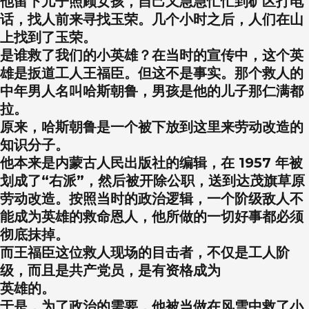
他留下儿子照顾女孩，自己又急急忙忙到矿区打电
话，找人前来寻找玉荣。几个小时之后，人们在山
上找到了玉荣。
是谁救了我们的小英雄？在当时的宣传中，这个英
雄是扳道工人王福臣。但这不是事实。那个救人的
中年男人名叫哈斯朝鲁，男孩是他的儿子那仁满都
拉。
原来，哈斯朝鲁是一个被下放到这里来劳动改造的
知识分子。
他本来是内蒙古人民出版社的编辑，在 1957 年被
划成了“右派”，然后被开除公职，送到达茂旗草原
劳动改造。按照当时的政治逻辑，一个阶级敌人不
能成为英雄的救命恩人，他所做的一切好事都必须
彻底抹掉。
而王福臣这位救人现场的目击者，不仅是工人阶
级，而且是共产党员，是有资格成为
英雄的。
于是，为了政治的需要，他被当做在风雪中救了小