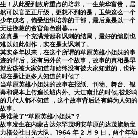
生！从此受到政府重点的培养，一生荣华富贵，居
然可以官至正厅级，更想不到的是，玉荣这么一个
少年成名，饱受组织培养的干部，最后竟是以一个
无法挽救的贪官角色谢幕……
这真是一个充满荒诞和讽刺的结局，最好的编剧也
难以如此创作，实在是太讽刺了。
其实多年以来，在这个所谓的草原英雄小姐妹的事
迹的背后，还有另外的一个故事，故事的真相是早
就应该被大家知道却始终没有被大家知道的，也许
现在是让更多人知道的时候了。
当草原英雄小姐妹的故事在报纸、刊物、舞台、银
幕和课本上传遍长城内外、大江南北的时候,被影响
的几代人都不知道 ，这个故事背后还有鲜为人知的
故事。
是谁救了“草原英雄小姐妹”？
故事发生在内蒙古达尔罕茂明安草原的达茂旗新宝
力格公社日光大队。1964 年 2 月 9 日，两个年幼