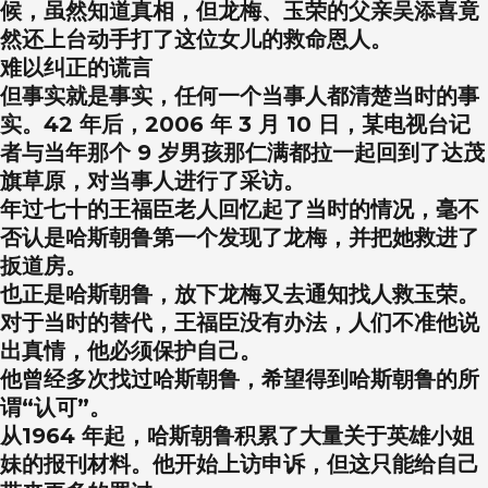
候，虽然知道真相，但龙梅、玉荣的父亲吴添喜竟
然还上台动手打了这位女儿的救命恩人。
难以纠正的谎言
但事实就是事实，任何一个当事人都清楚当时的事
实。42 年后，2006 年 3 月 10 日，某电视台记
者与当年那个 9 岁男孩那仁满都拉一起回到了达茂
旗草原，对当事人进行了采访。
年过七十的王福臣老人回忆起了当时的情况，毫不
否认是哈斯朝鲁第一个发现了龙梅，并把她救进了
扳道房。
也正是哈斯朝鲁，放下龙梅又去通知找人救玉荣。
对于当时的替代，王福臣没有办法，人们不准他说
出真情，他必须保护自己。
他曾经多次找过哈斯朝鲁，希望得到哈斯朝鲁的所
谓“认可”。
从1964 年起，哈斯朝鲁积累了大量关于英雄小姐
妹的报刊材料。他开始上访申诉，但这只能给自己