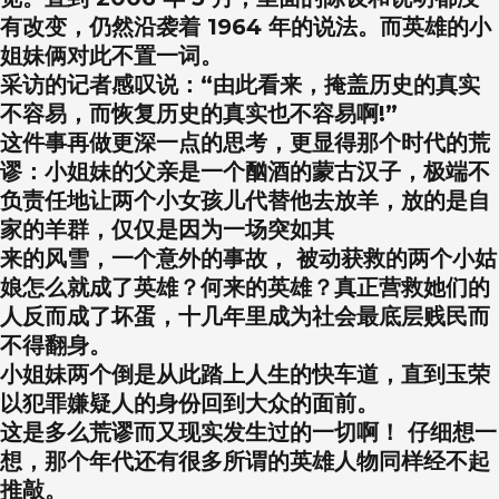
有改变，仍然沿袭着 1964 年的说法。而英雄的小
姐妹俩对此不置一词。
采访的记者感叹说：“由此看来，掩盖历史的真实
不容易，而恢复历史的真实也不容易啊!”
这件事再做更深一点的思考，更显得那个时代的荒
谬：小姐妹的父亲是一个酗酒的蒙古汉子，极端不
负责任地让两个小女孩儿代替他去放羊，放的是自
家的羊群，仅仅是因为一场突如其
来的风雪，一个意外的事故， 被动获救的两个小姑
娘怎么就成了英雄？何来的英雄？真正营救她们的
人反而成了坏蛋，十几年里成为社会最底层贱民而
不得翻身。
小姐妹两个倒是从此踏上人生的快车道，直到玉荣
以犯罪嫌疑人的身份回到大众的面前。
这是多么荒谬而又现实发生过的一切啊！ 仔细想一
想，那个年代还有很多所谓的英雄人物同样经不起
推敲。