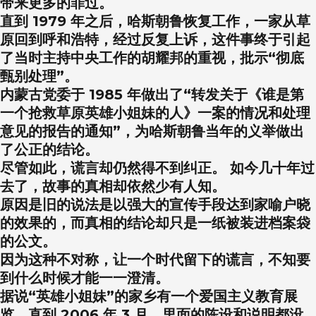
带来更多的罪过。
直到 1979 年之后，哈斯朝鲁恢复工作，一家从草
原回到呼和浩特，经过反复上诉，这件事终于引起
了当时主持中央工作的胡耀邦的重视，批示“彻底
甄别处理”。
内蒙古党委于 1985 年做出了“转发关于《谁是第
一个抢救草原英雄小姐妹的人》一案的情况和处理
意见的报告的通知”，为哈斯朝鲁当年的义举做出
了公正的结论。
尽管如此，谎言却仍然得不到纠正。 如今几十年过
去了，故事的真相却依然少有人知。
原因是旧的说法是以强大的宣传手段达到家喻户晓
的效果的，而真相的结论却只是一纸被装进档案袋
的公文。
因为这种不对称，让一个时代留下的谎言，不知要
到什么时候才能一一澄清。
据说“英雄小姐妹”的家乡有一个爱国主义教育展
览。直到 2006 年 3 月，里面的陈设和说明都没