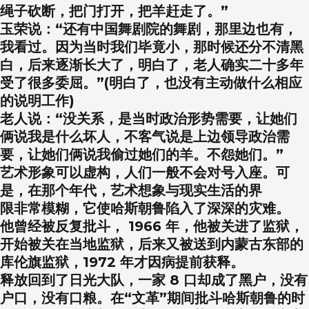
绳子砍断，把门打开，把羊赶走了。”
玉荣说：“还有中国舞剧院的舞剧，那里边也有，
我看过。因为当时我们毕竟小，那时候还分不清黑
白，后来逐渐长大了，明白了，老人确实二十多年
受了很多委屈。”(明白了，也没有主动做什么相应
的说明工作)
老人说：“没关系，是当时政治形势需要，让她们
俩说我是什么坏人，不客气说是上边领导政治需
要，让她们俩说我偷过她们的羊。不怨她们。”
艺术形象可以虚构，人们一般不会对号入座。可
是，在那个年代，艺术想象与现实生活的界
限非常模糊，它使哈斯朝鲁陷入了深深的灾难。
他曾经被反复批斗， 1966 年，他被关进了监狱，
开始被关在当地监狱，后来又被送到内蒙古东部的
库伦旗监狱，1972 年才因病提前获释。
释放回到了日光大队，一家 8 口却成了黑户，没有
户口，没有口粮。在“文革”期间批斗哈斯朝鲁的时